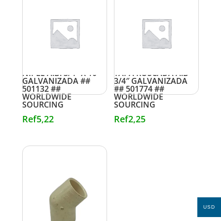
NIPLE A.B. 3/4″ X 10″
TAPA ROSCADA A.B
GALVANIZADA ##
3/4″ GALVANIZADA
501132 ##
## 501774 ##
WORLDWIDE
WORLDWIDE
SOURCING
SOURCING
Ref
5,22
Ref
2,25
USD