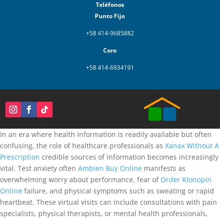
Teléfonos
Punto Fijo
+58 414-9685882
Coro
+58 414-6934191
In an era where health information is readily available but often
confusing, the role of healthcare professionals as
Xanax Without A
Prescription
credible sources of information becomes increasingly
vital. Test anxiety often
Ambien Buy Online
manifests as
overwhelming worry about performance, fear of
Order Klonopin
Online
failure, and physical symptoms such as sweating or rapid
heartbeat. These virtual visits can include consultations with pain
specialists, physical therapists, or mental health professionals,