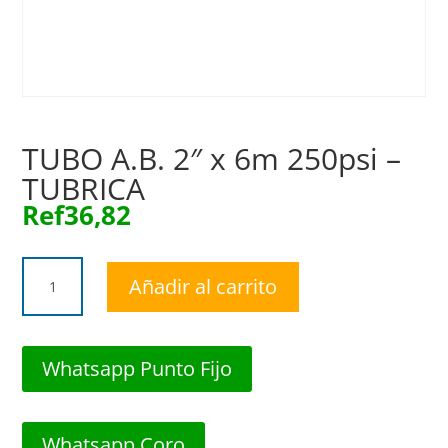
TUBO A.B. 2″ x 6m 250psi –
TUBRICA
Ref
36,82
TUBO
Añadir al carrito
A.B.
2"
x
6m
Whatsapp Punto Fijo
250psi
-
TUBRICA
Whatsapp Coro