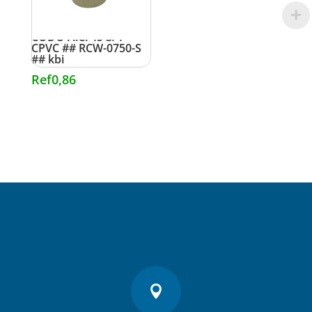
CODO A.C. 45 3/4″
CPVC ## RCW-0750-S
## kbi
Ref
0,86
