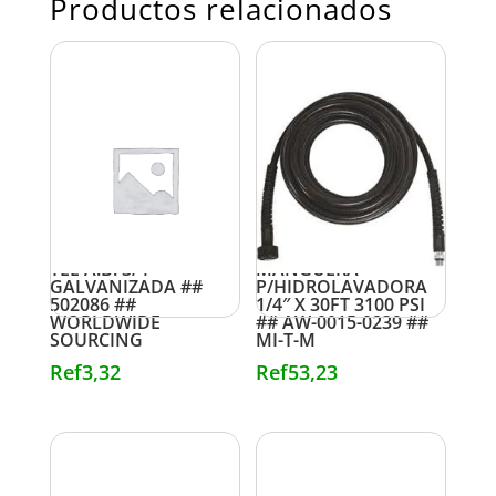
Productos relacionados
TEE A.B. 3/4″
MANGUERA
GALVANIZADA ##
P/HIDROLAVADORA
502086 ##
1/4″ X 30FT 3100 PSI
WORLDWIDE
## AW-0015-0239 ##
SOURCING
MI-T-M
Ref
3,32
Ref
53,23