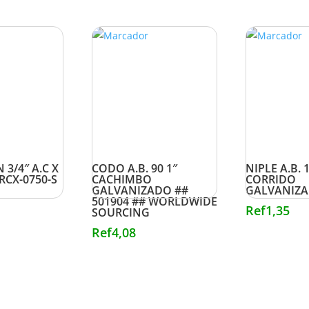
 3/4″ A.C X
CODO A.B. 90 1″
NIPLE A.B. 1
 RCX-0750-S
CACHIMBO
CORRIDO
GALVANIZADO ##
GALVANIZ
501904 ## WORLDWIDE
Ref
1,35
SOURCING
Ref
4,08