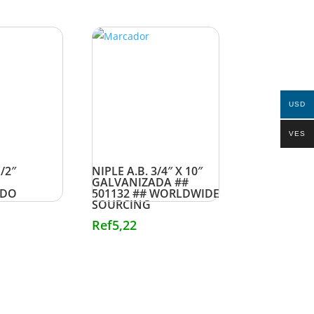
USD
VES
/2″
NIPLE A.B. 3/4″ X 10″
GALVANIZADA ##
ADO
501132 ## WORLDWIDE
SOURCING
Ref
5,22