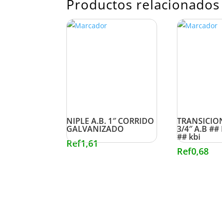
Productos relacionados
NIPLE A.B. 1″ CORRIDO
TRANSICION
GALVANIZADO
3/4″ A.B ##
## kbi
Ref
1,61
Ref
0,68