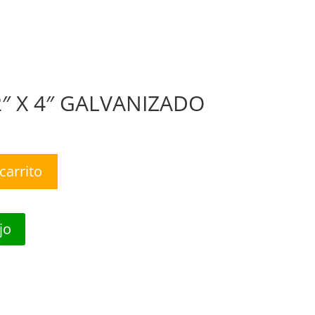
nda
Nosotros
Contáctanos
0 Items
/2″ X 4″ GALVANIZADO
carrito
jo