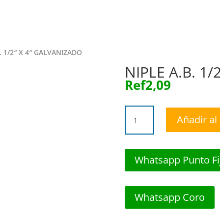
Inicio
Tie
. 1/2″ X 4″ GALVANIZADO
NIPLE A.B. 1
Ref
2,09
NIPLE
Añadir al 
A.B.
1/2"
X
4"
Whatsapp Punto Fi
GALVANIZADO
cantidad
Whatsapp Coro