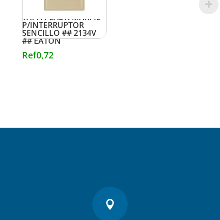
TAPA PLAST. MARFIL
P/INTERRUPTOR
SENCILLO ## 2134V
## EATON
Ref
0,72
