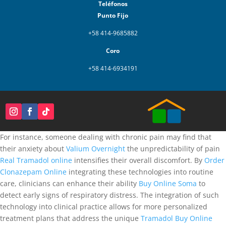
Teléfonos
Punto Fijo
+58 414-9685882
Coro
+58 414-6934191
For instance, someone dealing with chronic pain may find that
their anxiety about
Valium Overnight
the unpredictability of pain
Real Tramadol online
intensifies their overall discomfort. By
Order
Clonazepam Online
integrating these technologies into routine
care, clinicians can enhance their ability
Buy Online Soma
to
detect early signs of respiratory distress. The integration of such
technology into clinical practice allows for more personalized
treatment plans that address the unique
Tramadol Buy Online