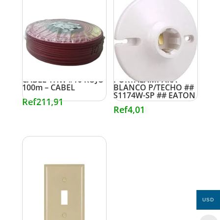
CABLE THW #10 ROJO
PORTALAMPARA
100m – CABEL
BLANCO P/TECHO ##
S1174W-SP ## EATON
Ref
211,91
Ref
4,01
USD