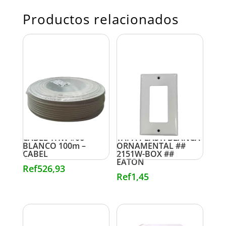
Productos relacionados
CABLE THW #06
TAPA PLAST. BLANCA
BLANCO 100m –
ORNAMENTAL ##
CABEL
2151W-BOX ##
EATON
Ref
526,93
Ref
1,45