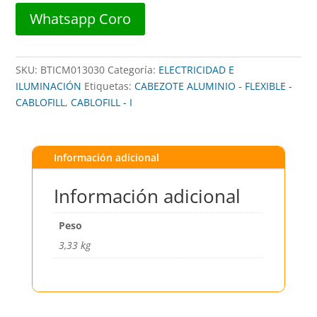
CBF
Whatsapp Coro
RCSN3000GS
BTICINO
cantidad
SKU:
BTICM013030
Categoría:
ELECTRICIDAD E
ILUMINACIÓN
Etiquetas:
CABEZOTE ALUMINIO - FLEXIBLE -
CABLOFILL
,
CABLOFILL - I
Información adicional
Información adicional
Peso
3,33 kg