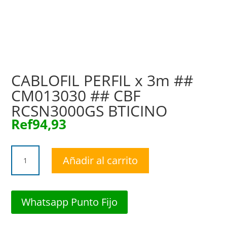
CABLOFIL PERFIL x 3m ##
CM013030 ## CBF
RCSN3000GS BTICINO
Ref
94,93
CABLOFIL
Añadir al carrito
PERFIL
x
3m
##
Whatsapp Punto Fijo
CM013030
##