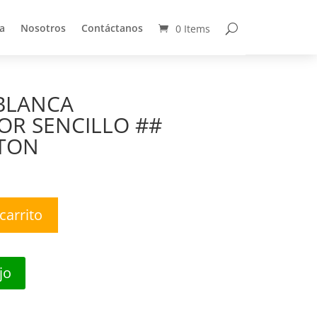
a
Nosotros
Contáctanos
0 Items
a
Nosotros
Contáctanos
0 Items
 BLANCA
OR SENCILLO ##
ATON
carrito
jo