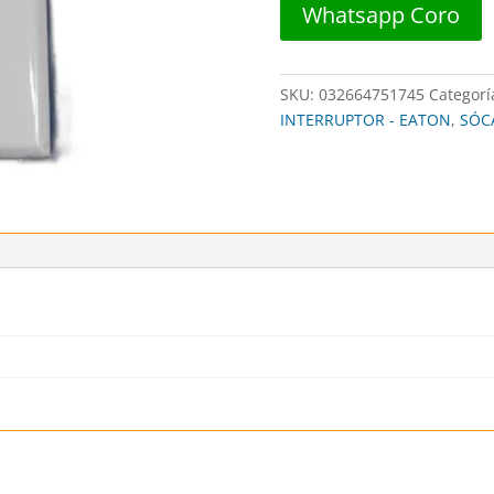
Whatsapp Coro
EATON
cantidad
SKU:
032664751745
Categorí
INTERRUPTOR - EATON
,
SÓC