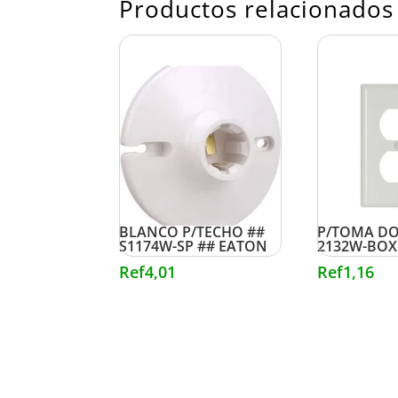
Productos relacionados
PORTALAMPARA
TAPA PLAS
BLANCO P/TECHO ##
P/TOMA DO
S1174W-SP ## EATON
2132W-BOX
Ref
4,01
Ref
1,16