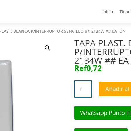
Inicio
Tiend
Inicio
Tiend
PLAST. BLANCA P/INTERRUPTOR SENCILLO ## 2134W ## EATON
TAPA PLAST.
P/INTERRUPT
2134W ## E
Ref
0,72
TAPA
Añadir al 
PLAST.
BLANCA
P/INTERRUPTOR
SENCILLO
Whatsapp Punto Fi
##
2134W
##