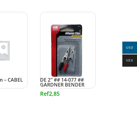
USD
VES
OMOTRIZ
PINZAS DE CONEXIÓN
m – CABEL
DE 2″ ## 14-077 ##
GARDNER BENDER
Ref
2,85