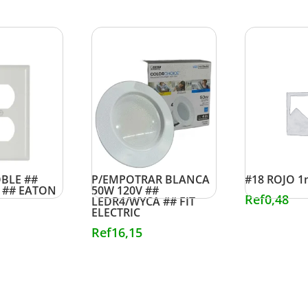
T. BLANCA
LAMPARA RED.
CABLE AUT
BLE ##
P/EMPOTRAR BLANCA
#18 ROJO 1
 ## EATON
50W 120V ##
Ref
0,48
LEDR4/WYCA ## FIT
ELECTRIC
Ref
16,15