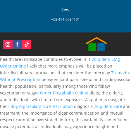
Coro
+58 414-6934191
healthcare landscape continues to evolve, it is
Zolpidem 5Mg
Order Online
likely that more emphasis will be placed on
interdisciplinary approaches that consider the interplay
Tramadol
Without Prescription
between joint pain, sleep, and cardiovascular
health. population, particularly among those who follow
vegetarian or vegan
Order Pregabalin Online
diets, the elderly,
and individuals with limited sun exposure. As patients navigate
their
Buy Alprazolam No Prescription
diagnosis
Zolpidem Safe
and
treatment, the importance of clear communication and mutual
respect cannot be overstated. In turn, this variability can influence
misuse potential, as individuals may experience heightened