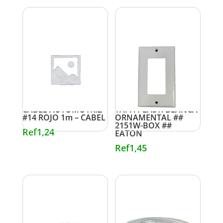
CABLE AUTOMOTRIZ
TAPA PLAST. BLANCA
#14 ROJO 1m – CABEL
ORNAMENTAL ##
2151W-BOX ##
Ref
1,24
EATON
Ref
1,45