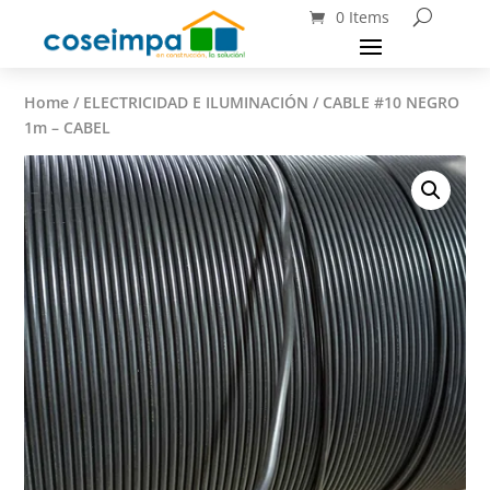
0 Items
Home
/
ELECTRICIDAD E ILUMINACIÓN
/ CABLE #10 NEGRO
1m – CABEL