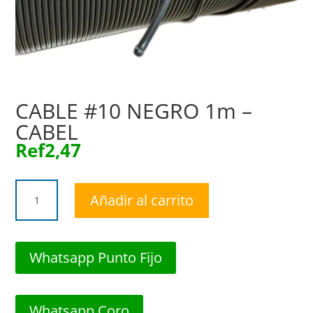
CABLE #10 NEGRO 1m –
CABEL
Ref
2,47
CABLE
Añadir al carrito
#10
NEGRO
1m
-
Whatsapp Punto Fijo
CABEL
cantidad
Whatsapp Coro