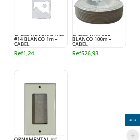
CABLE AUTOMOTRIZ
CABLE THW #06
#14 BLANCO 1m –
BLANCO 100m –
CABEL
CABEL
Ref
1,24
Ref
526,93
USD
TAPA PLAST. MARFIL
ORNAMENTAL ##