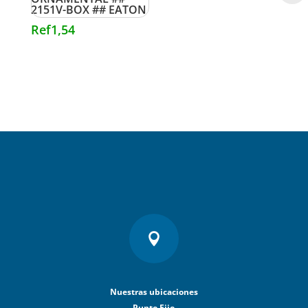
2151V-BOX ## EATON
Ref
1,54

Nuestras ubicaciones
Punto Fijo