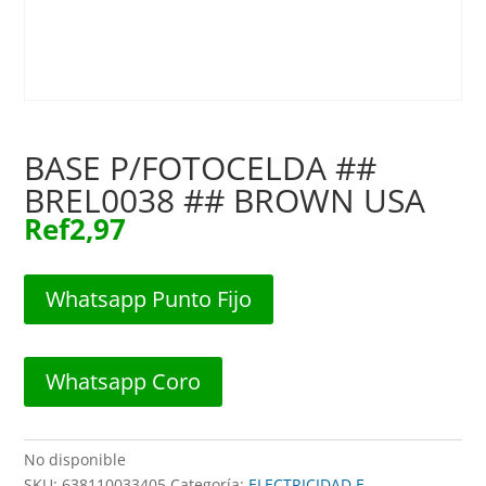
BASE P/FOTOCELDA ##
BREL0038 ## BROWN USA
Ref
2,97
Whatsapp Punto Fijo
Whatsapp Coro
No disponible
SKU:
638110033405
Categoría:
ELECTRICIDAD E