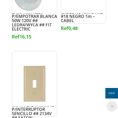
LAMPARA RED.
CABLE AUTOMOTRIZ
P/EMPOTRAR BLANCA
#18 NEGRO 1m –
50W 120V ##
CABEL
LEDR4/WYCA ## FIT
Ref
0,48
ELECTRIC
Ref
16,15
USD
TAPA PLAST. MARFIL
P/INTERRUPTOR
SENCILLO ## 2134V
## EATON