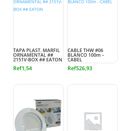
TAPA PLAST. MARFIL
CABLE THW #06
ORNAMENTAL ##
BLANCO 100m –
2151V-BOX ## EATON
CABEL
Ref
1,54
Ref
526,93