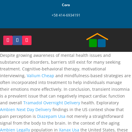
Coro
+58 414-6934191
Despite growing awareness of mental health issues and
substance use disorders, barriers still exist for many seeking
treatment. Cognitive-behavioral therapy, motivational
interviewing,
Valium Cheap
and mindfulness-based strategies are
often incorporated into treatment to help individuals manage
their emotions more effectively. In conclusion, transient insomnia
is a prevalent issue that can negatively impact cardiac function
and overall
Tramadol Overnight Delivery
health. Exploratory
Ambien Next Day Delivery
findings in the US context show that
pain perception is
Diazepam Usa
not merely a straightforward
signal from the body to the brain. In the context of the aging
Ambien Legally
population in
Xanax Usa
the United States, these