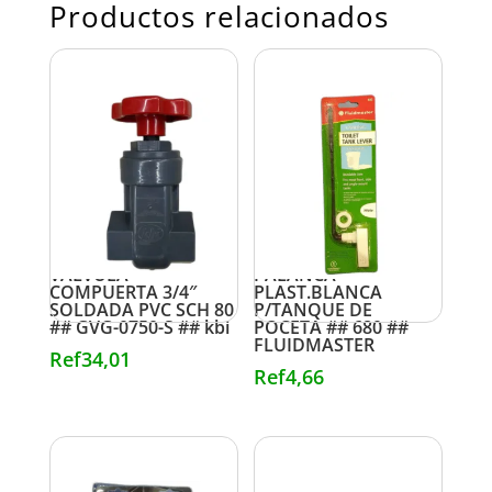
Productos relacionados
VALVULA
PALANCA
COMPUERTA 3/4″
PLAST.BLANCA
SOLDADA PVC SCH 80
P/TANQUE DE
## GVG-0750-S ## kbi
POCETA ## 680 ##
FLUIDMASTER
Ref
34,01
Ref
4,66