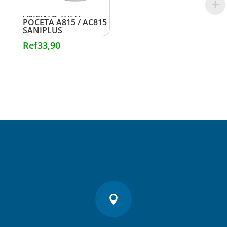
ASIENTO TAPA
POCETA A815 / AC815
SANIPLUS
Ref
33,90
