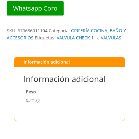
10
Whatsapp Coro
##
NDS
##
SKU:
670686011104
Categoría:
GRIFERÍA COCINA, BAÑO Y
cantidad
ACCESORIOS
Etiquetas:
VALVULA CHECK 1" -
,
VÁLVULAS
Información adicional
Información adicional
Peso
0,21 kg