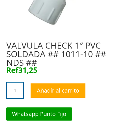
VALVULA CHECK 1″ PVC
SOLDADA ## 1011-10 ##
NDS ##
Ref
31,25
VALVULA
Añadir al carrito
CHECK
1"
PVC
SOLDADA
Whatsapp Punto Fijo
##
1011-