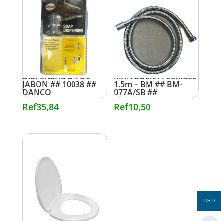
DISPENSADOR DE
MANGUERA FLEXIBLE
JABON ## 10038 ##
1.5m – BM ## BM-
DANCO
077A/SB ##
Ref
35,84
Ref
10,50
USD