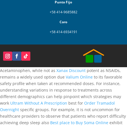
Punto Fijo
+58 414-9685882
Coro
+58 414-6934191
Acetaminophen, while not as
Xanax Discount
potent as NSAIDs,
remains a widely used option due
Valium Online
to its favorable
safety profile when taken at recommended doses. For instance,
understanding variations in response to treatments across
different demographics can help pinpoint which strategies may
work
Ultram Without A Prescription
best for
Order Tramadol
Overnight
specific groups. For example, it is not uncommon for
healthcare providers to observe that patients who report difficulty
achieving deep sleep also
Best place to Buy Soma Online
exhibit