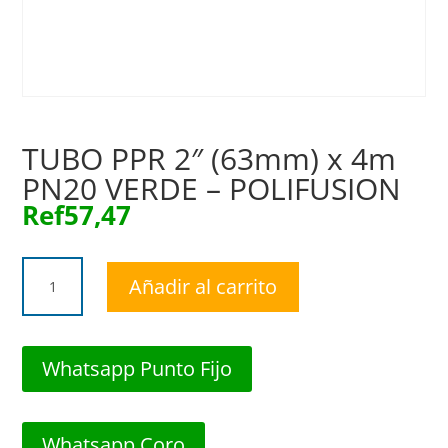
TUBO PPR 2″ (63mm) x 4m
PN20 VERDE – POLIFUSION
Ref
57,47
TUBO
Añadir al carrito
PPR
2"
(63mm)
x
Whatsapp Punto Fijo
4m
PN20
VERDE
Whatsapp Coro