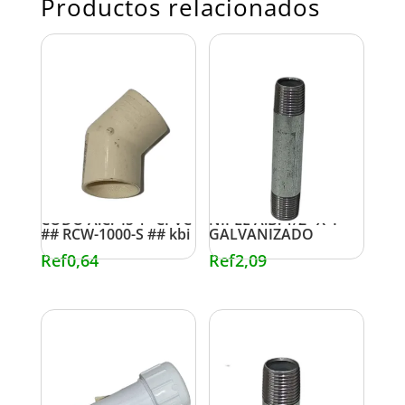
Productos relacionados
CODO A.C. 45 1″ CPVC
NIPLE A.B. 1/2″ X 4″
## RCW-1000-S ## kbi
GALVANIZADO
Ref
0,64
Ref
2,09