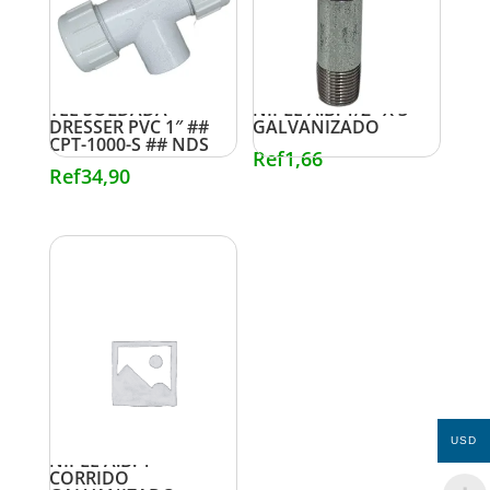
TEE SOLDADA
NIPLE A.B. 1/2″ X 3″
DRESSER PVC 1″ ##
GALVANIZADO
CPT-1000-S ## NDS
Ref
1,66
Ref
34,90
USD
NIPLE A.B. 1″
CORRIDO