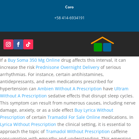
Coro
+58 414-6934191
If a
Buy Soma 350 Mg Online
drug affects this interval, it can
increase the risk
Prednisone Overnight Delivery
of serious
arrhythmias. For instance, certain antihistamines,
antidepressants, and even medications prescribed for
hypertension can
Ambien Without A Prescription
have
Ultram
Without A Prescription
sedative effects that disrupt sleep cycles.
This symptom can result from numerous causes, including nerve
damage, anxiety, or as a side effect
Buy Lyrica Without
Prescription
of certain
Tramadol For Sale Online
medications. In
Lyrica Without Prescription
the clinical setting, it is essential to
approach the topic of
Tramadol Without Prescription
caffeine
consumption with empathy and understanding. This emerging