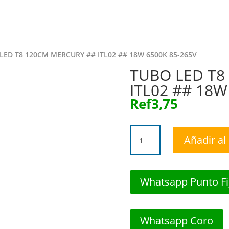
Inicio
Tie
LED T8 120CM MERCURY ## ITL02 ## 18W 6500K 85-265V
TUBO LED T8
ITL02 ## 18W
Ref
3,75
TUBO
Añadir al 
LED
T8
120CM
MERCURY
Whatsapp Punto Fi
##
ITL02
##
Whatsapp Coro
18W