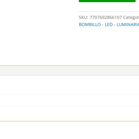
6500K
85-
SKU:
7707692866107
Categor
265V
BOMBILLO - LED - LUMINARI
cantidad