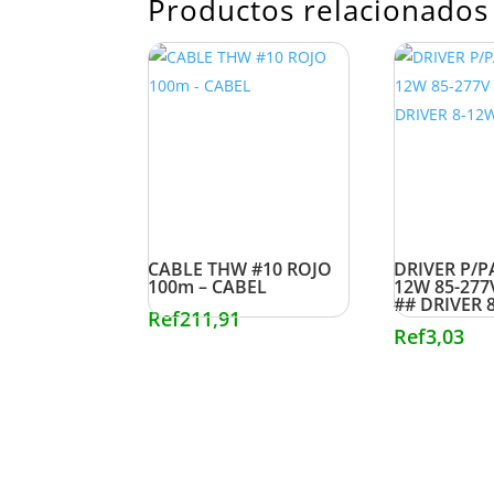
Productos relacionados
CABLE THW #10 ROJO
DRIVER P/P
100m – CABEL
12W 85-27
## DRIVER 
Ref
211,91
Ref
3,03