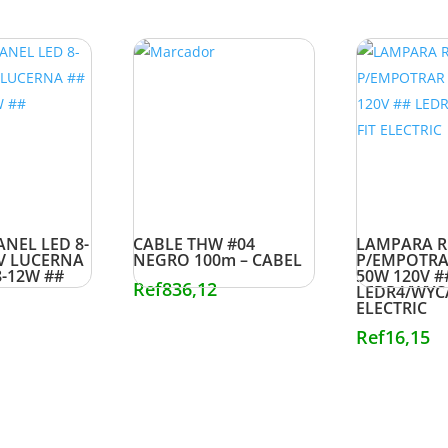
ANEL LED 8-
CABLE THW #04
LAMPARA R
7V LUCERNA
NEGRO 100m – CABEL
P/EMPOTRA
8-12W ##
50W 120V #
Ref
836,12
LEDR4/WYCA
ELECTRIC
Ref
16,15