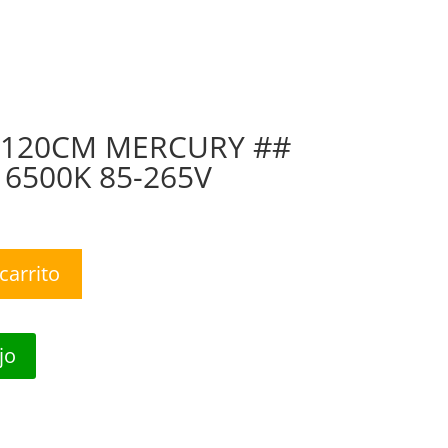
nda
Nosotros
Contáctanos
0 Items
 120CM MERCURY ##
 6500K 85-265V
carrito
jo