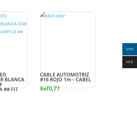
USD
VES
ED.
CABLE AUTOMOTRIZ
R BLANCA
#16 ROJO 1m – CABEL
#
Ref
0,77
 ## FIT