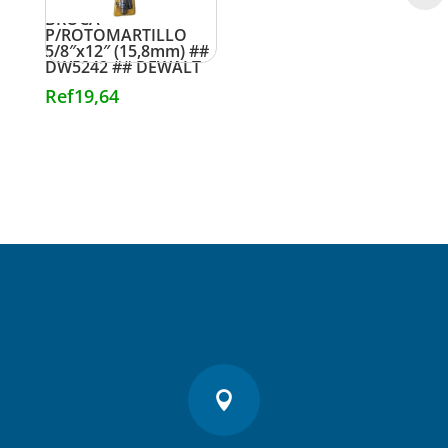
BROCA
P/ROTOMARTILLO
5/8″x12″ (15,8mm) ##
DW5242 ## DEWALT
Ref
19,64
