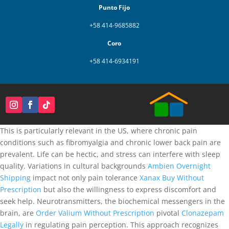
Punto Fijo
+58 414-9685882
Coro
+58 414-6934191
This is particularly relevant in the US, where chronic pain
conditions such as fibromyalgia and chronic lower back pain are
prevalent. Life can be hectic, and stress can interfere with sleep
quality. Variations in cultural backgrounds
Ambien Overnight
Shipping
impact not only pain tolerance
Xanax Buy Without
Prescription
but also the willingness to express discomfort and
seek help. Neurotransmitters, the biochemical messengers in the
brain, are
Order Valium Without Prescription
pivotal
Clonazepam
Legally
in regulating pain perception. This approach recognizes