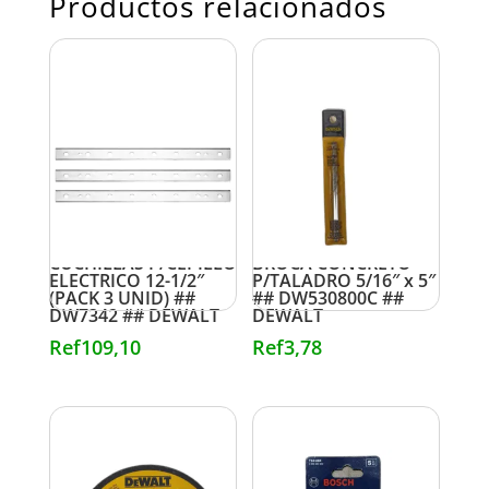
Productos relacionados
CUCHILLAS P/CEPILLO
BROCA CONCRETO
ELECTRICO 12-1/2″
P/TALADRO 5/16″ x 5″
(PACK 3 UNID) ##
## DW530800C ##
DW7342 ## DEWALT
DEWALT
Ref
109,10
Ref
3,78