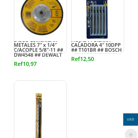
DISCO ESMERILAR
HOJAS P/ SIERRA
METALES 7″ x 1/4″
CALADORA 4″ 10DPP
C/ACOPLE 5/8″-11 ##
## T101BR ## BOSCH
DW4548 ## DEWALT
Ref
12,50
Ref
10,97
USD