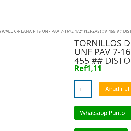
Inicio
Tie
WALL C/PLANA PHS UNF PAV 7-16×2 1/2″ (12PZAS) ## 455 ## DI
TORNILLOS D
UNF PAV 7-16
455 ## DISTO
Ref
1,11
TORNILLOS
Añadir al 
DRYWALL
C/PLANA
PHS
UNF
Whatsapp Punto Fi
PAV
7-
16x2