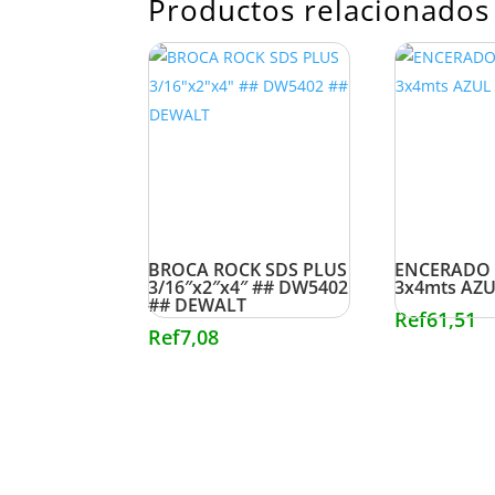
Productos relacionados
BROCA ROCK SDS PLUS
ENCERADO 
3/16″x2″x4″ ## DW5402
3x4mts AZU
## DEWALT
Ref
61,51
Ref
7,08