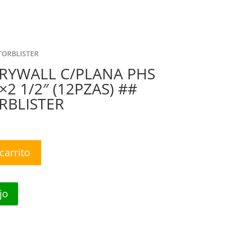
nda
Nosotros
Contáctanos
0 Items
STORBLISTER
RYWALL C/PLANA PHS
×2 1/2″ (12PZAS) ##
RBLISTER
carrito
jo