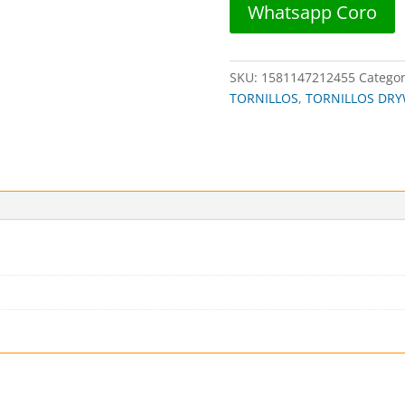
Whatsapp Coro
1/2"
(12PZAS)
##
SKU:
1581147212455
Categor
455
TORNILLOS
,
TORNILLOS DRYW
##
DISTORBLISTER
cantidad