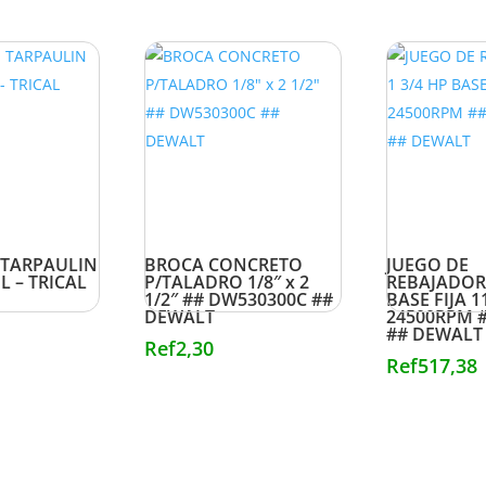
TARPAULIN
BROCA CONCRETO
JUEGO DE
L – TRICAL
P/TALADRO 1/8″ x 2
REBAJADORA
1/2″ ## DW530300C ##
BASE FIJA 1
DEWALT
24500RPM 
## DEWALT
Ref
2,30
Ref
517,38