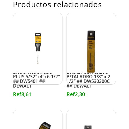
Productos relacionados
BROCA ROCK SDS
BROCA CONCRETO
PLUS 5/32″x4″x6-1/2″
P/TALADRO 1/8″ x 2
## DW5401 ##
1/2″ ## DW530300C
DEWALT
## DEWALT
Ref
8,61
Ref
2,30