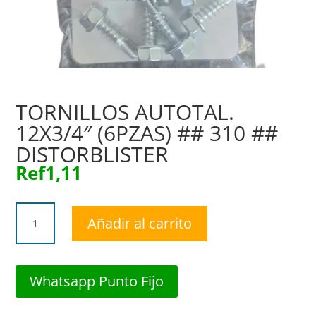
TORNILLOS AUTOTAL.
12X3/4″ (6PZAS) ## 310 ##
DISTORBLISTER
Ref
1,11
TORNILLOS
Añadir al carrito
AUTOTAL.
12X3/4"
(6PZAS)
##
Whatsapp Punto Fijo
310
##