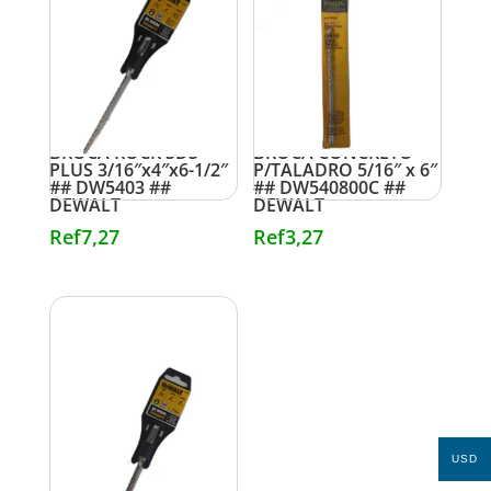
BROCA ROCK SDS
BROCA CONCRETO
PLUS 3/16″x4″x6-1/2″
P/TALADRO 5/16″ x 6″
## DW5403 ##
## DW540800C ##
DEWALT
DEWALT
Ref
7,27
Ref
3,27
USD