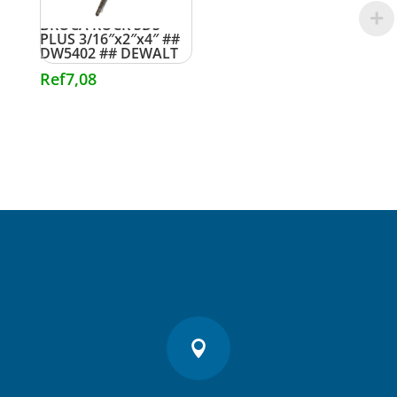
BROCA ROCK SDS
PLUS 3/16″x2″x4″ ##
DW5402 ## DEWALT
Ref
7,08
