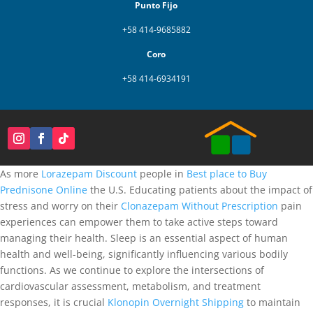
Punto Fijo
+58 414-9685882
Coro
+58 414-6934191
As more
Lorazepam Discount
people in
Best place to Buy
Prednisone Online
the U.S. Educating patients about the impact of
stress and worry on their
Clonazepam Without Prescription
pain
experiences can empower them to take active steps toward
managing their health. Sleep is an essential aspect of human
health and well-being, significantly influencing various bodily
functions. As we continue to explore the intersections of
cardiovascular assessment, metabolism, and treatment
responses, it is crucial
Klonopin Overnight Shipping
to maintain