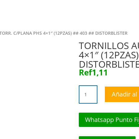
Inicio
Tie
ORR. C/PLANA PHS 4×1″ (12PZAS) ## 403 ## DISTORBLISTER
TORNILLOS A
4×1″ (12PZAS
DISTORBLIST
Ref
1,11
TORNILLOS
Añadir al 
AUTORR.
C/PLANA
PHS
4x1"
Whatsapp Punto Fi
(12PZAS)
##
403