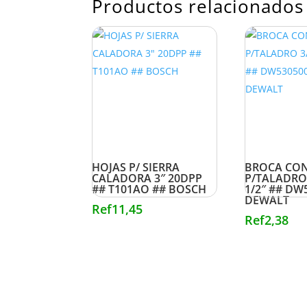
Productos relacionados
HOJAS P/ SIERRA
BROCA CO
CALADORA 3″ 20DPP
P/TALADRO 
## T101AO ## BOSCH
1/2″ ## DW
DEWALT
Ref
11,45
Ref
2,38