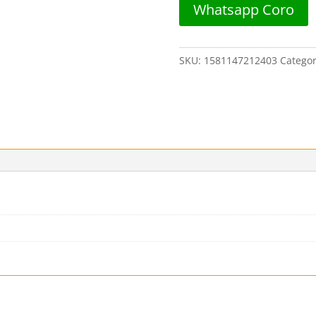
Whatsapp Coro
##
DISTORBLISTER
cantidad
SKU:
1581147212403
Categor