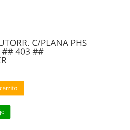
nda
Nosotros
Contáctanos
0 Items
UTORR. C/PLANA PHS
) ## 403 ##
ER
carrito
jo