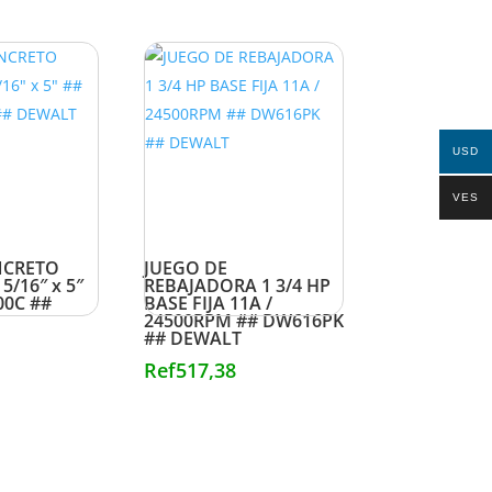
USD
VES
NCRETO
JUEGO DE
5/16″ x 5″
REBAJADORA 1 3/4 HP
00C ##
BASE FIJA 11A /
24500RPM ## DW616PK
## DEWALT
Ref
517,38