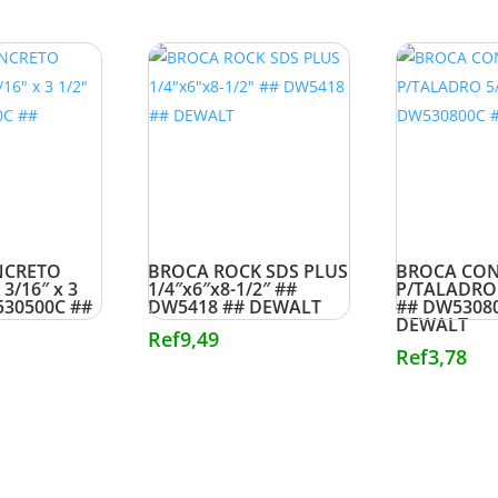
NCRETO
BROCA ROCK SDS PLUS
BROCA CO
3/16″ x 3
1/4″x6″x8-1/2″ ##
P/TALADRO 
530500C ##
DW5418 ## DEWALT
## DW5308
DEWALT
Ref
9,49
Ref
3,78