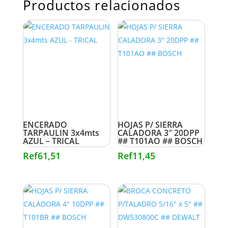
Productos relacionados
ENCERADO
HOJAS P/ SIERRA
TARPAULIN 3x4mts
CALADORA 3″ 20DPP
AZUL – TRICAL
## T101AO ## BOSCH
Ref
61,51
Ref
11,45