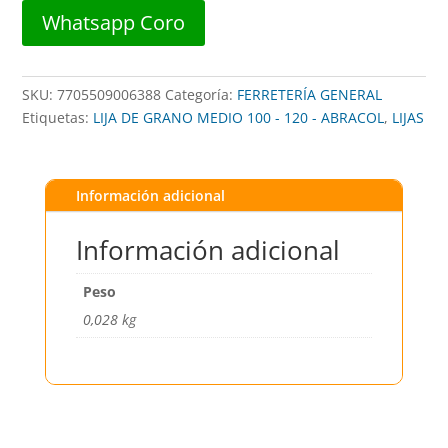
##
Whatsapp Coro
RTRK5-
1204
##
SKU:
7705509006388
Categoría:
FERRETERÍA GENERAL
cantidad
Etiquetas:
LIJA DE GRANO MEDIO 100 - 120 - ABRACOL
,
LIJAS
Información adicional
Información adicional
Peso
0,028 kg