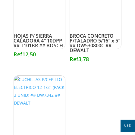
HOJAS P/ SIERRA
BROCA CONCRETO
CALADORA 4″ 10DPP
P/TALADRO 5/16″ x 5″
## T101BR ## BOSCH
## DW530800C ##
DEWALT
Ref
12,50
Ref
3,78
USD