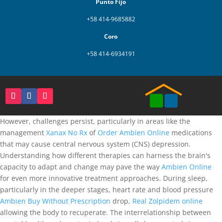
Punto Fijo
+58 414-9685882
Coro
+58 414-6934191
However, challenges persist, particularly in areas like the
management
Xanax No Rx
of
Order Ambien Online
medications
that may cause central nervous system (CNS) depression.
Understanding how different therapies can harness the brain's
capacity to adapt and change may pave the way
Ambien Online
for even more innovative treatment approaches. During sleep,
particularly in the deeper stages, heart rate and blood pressure
Ambien Buy Without Prescription
drop,
Real Zolpidem online
allowing the body to recuperate. The interrelationship between