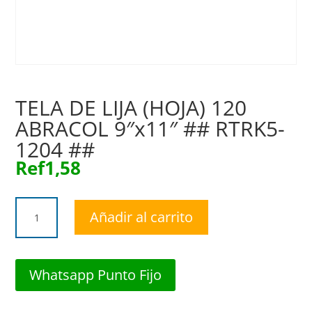
TELA DE LIJA (HOJA) 120
ABRACOL 9″x11″ ## RTRK5-
1204 ##
Ref
1,58
TELA
Añadir al carrito
DE
LIJA
(HOJA)
120
Whatsapp Punto Fijo
ABRACOL
9"x11"