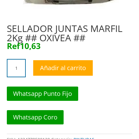
SELLADOR JUNTAS MARFIL
2Kg ## OXIVEA ##
Ref
10,63
SELLADOR
Añadir al carrito
JUNTAS
MARFIL
2Kg
##
Whatsapp Punto Fijo
OXIVEA
##
cantidad
Whatsapp Coro