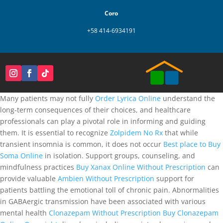
Coro
+58 414-6934191
Many patients may not fully
Order Lyrica Online
understand the
long-term consequences of their choices, and healthcare
professionals can play a pivotal role in informing and guiding
them. It is essential to recognize
Zolpidem No Rx
that while
transient insomnia is common, it does not occur
Best place to Buy
Soma Online
in isolation. Support groups, counseling, and
mindfulness practices
Buy Xanax Online Without Prescription
can
provide valuable
Ambien Without Prescription
support for
patients battling the emotional toll of chronic pain. Abnormalities
in GABAergic transmission have been associated with various
mental health
Clonazepam Without Prescription
Buy Clonazepam