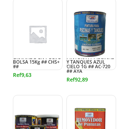
GRAFIADO EN POLVO
PINTURA P/ PISCINAS
BOLSA 15Kg ## CHS+
Y TANQUES AZUL
##
CIELO 1G ## AC-720
## AYA
Ref
9,63
Ref
92,89