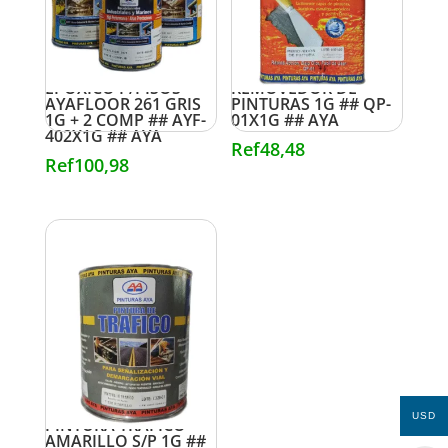
EPOXICO P/PISOS
REMOVEDOR DE
AYAFLOOR 261 GRIS
PINTURAS 1G ## QP-
1G + 2 COMP ## AYF-
01X1G ## AYA
402X1G ## AYA
Ref
48,48
Ref
100,98
USD
PINTURA TRAFICO
AMARILLO S/P 1G ##