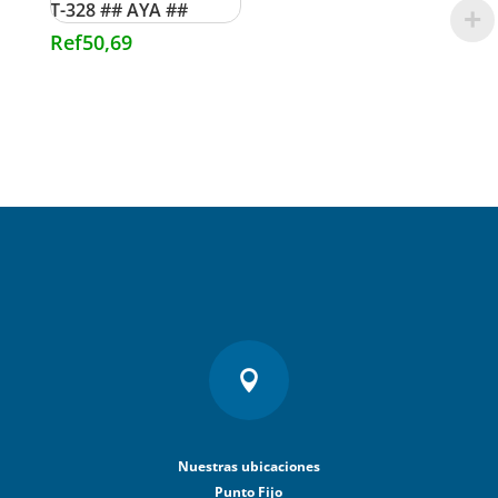
T-328 ## AYA ##
Ref
50,69

Nuestras ubicaciones
Punto Fijo