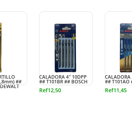
HOJAS P/ SIERRA
HOJAS P/ S
RTILLO
CALADORA 4″ 10DPP
CALADORA 
5,8mm) ##
## T101BR ## BOSCH
## T101AO
 DEWALT
Ref
12,50
Ref
11,45