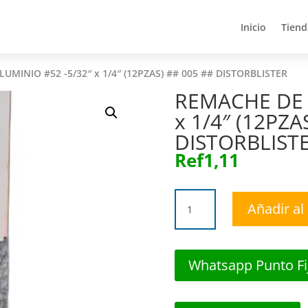
Inicio
Tiend
Inicio
Tiend
UMINIO #52 -5/32″ x 1/4″ (12PZAS) ## 005 ## DISTORBLISTER
REMACHE DE 
x 1/4″ (12PZA
DISTORBLIST
Ref
1,11
REMACHE
Añadir al 
DE
ALUMINIO
#52
-5/32"
Whatsapp Punto Fi
x
1/4"
(12PZAS)