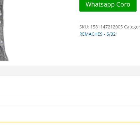
Whatsapp Coro
##
005
##
SKU:
1581147212005
Categor
DISTORBLISTER
REMACHES - 5/32"
cantidad