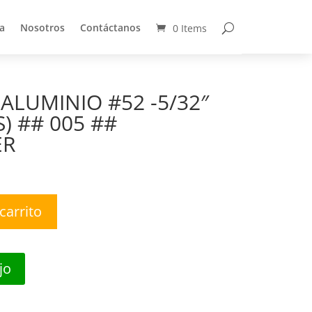
a
Nosotros
Contáctanos
0 Items
a
Nosotros
Contáctanos
0 Items
ALUMINIO #52 -5/32″
S) ## 005 ##
ER
carrito
jo