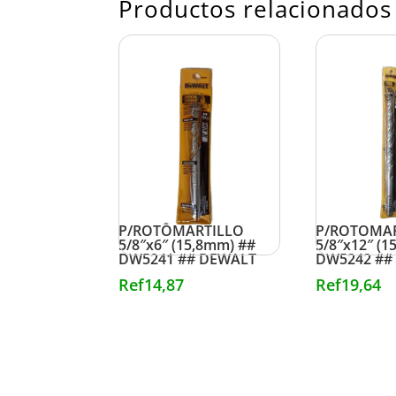
Productos relacionados
BROCA
BROCA
P/ROTOMARTILLO
P/ROTOMA
5/8″x6″ (15,8mm) ##
5/8″x12″ (1
DW5241 ## DEWALT
DW5242 ##
Ref
14,87
Ref
19,64