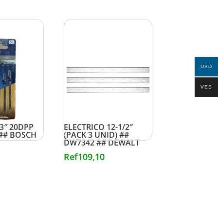
USD
VES
IERRA
CUCHILLAS P/CEPILLO
3″ 20DPP
ELECTRICO 12-1/2″
 ## BOSCH
(PACK 3 UNID) ##
DW7342 ## DEWALT
Ref
109,10