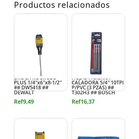
Productos relacionados
BROCA ROCK SDS
HOJAS P/SIERRA
PLUS 1/4″x6″x8-1/2″
CALADORA 5/4″ 10TPI
## DW5418 ##
P/PVC (3 PZAS) ##
DEWALT
T302H3 ## BOSCH
Ref
9,49
Ref
16,37