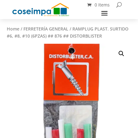
0 Items
Home
/
FERRETERÍA GENERAL
/ RAMPLUG PLAST. SURTIDO
#6, #8, #10 (6PZAS) ## 876 ## DISTORBLISTER