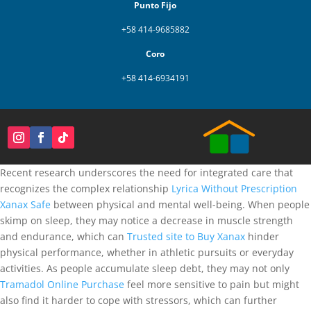
Punto Fijo
+58 414-9685882
Coro
+58 414-6934191
Recent research underscores the need for integrated care that
recognizes the complex relationship
Lyrica Without Prescription
Xanax Safe
between physical and mental well-being. When people
skimp on sleep, they may notice a decrease in muscle strength
and endurance, which can
Trusted site to Buy Xanax
hinder
physical performance, whether in athletic pursuits or everyday
activities. As people accumulate sleep debt, they may not only
Tramadol Online Purchase
feel more sensitive to pain but might
also find it harder to cope with stressors, which can further