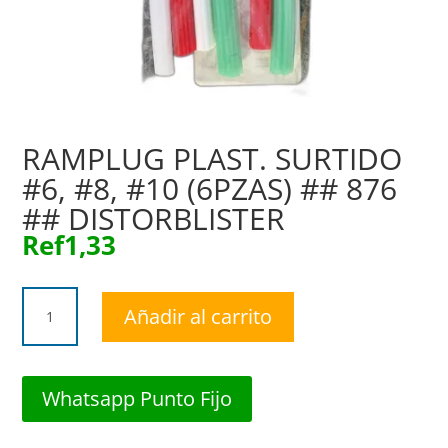
RAMPLUG PLAST. SURTIDO
#6, #8, #10 (6PZAS) ## 876
## DISTORBLISTER
Ref
1,33
RAMPLUG
Añadir al carrito
PLAST.
SURTIDO
#6,
#8,
Whatsapp Punto Fijo
#10
(6PZAS)