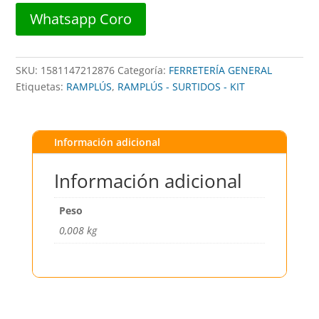
##
Whatsapp Coro
876
##
DISTORBLISTER
SKU:
1581147212876
Categoría:
FERRETERÍA GENERAL
cantidad
Etiquetas:
RAMPLÚS
,
RAMPLÚS - SURTIDOS - KIT
Información adicional
Información adicional
Peso
0,008 kg