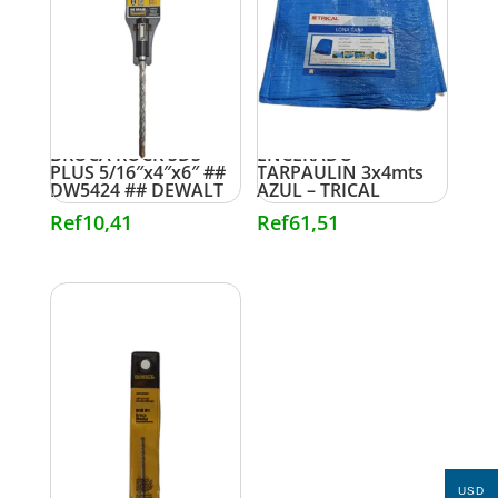
BROCA ROCK SDS
ENCERADO
PLUS 5/16″x4″x6″ ##
TARPAULIN 3x4mts
DW5424 ## DEWALT
AZUL – TRICAL
Ref
10,41
Ref
61,51
USD