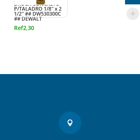
BROCA CONCRETO
P/TALADRO 1/8″ x 2
1/2″ ## DW530300C
## DEWALT
Ref
2,30
