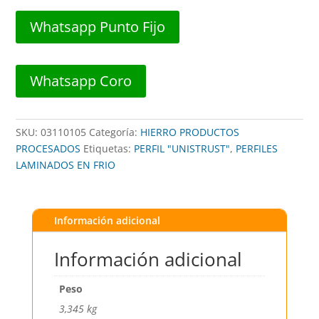
1/2"
x
Whatsapp Punto Fijo
3/4"
x
1,5mm
Whatsapp Coro
x
2,44m
##
SKU:
03110105
Categoría:
HIERRO PRODUCTOS
PGM-
PROCESADOS
Etiquetas:
PERFIL "UNISTRUST"
,
PERFILES
1
LAMINADOS EN FRIO
##
PMT
cantidad
Información adicional
Información adicional
Peso
3,345 kg