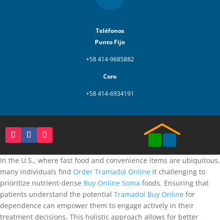
Teléfonos
Punto Fijo
+58 414-9685882
Coro
+58 414-6934191
In the U.S., where fast food and convenience items are ubiquitous,
many individuals find
Order Tramadol Online
it challenging to
prioritize nutrient-dense
Buy Online Soma
foods. Ensuring that
patients understand the potential
Tramadol Buy Online
for
dependence can empower them to engage actively in their
treatment decisions. This holistic approach allows for better