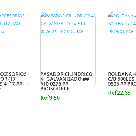
ACCESORIOS
PASADOR CILINDRICO
ROLDANA 4
OR (17
4″ GALVANIZADO ##
C/B 500LBS 
9-4117 ##
510-0276 ##
9505 ## P
E
PROSOURCE
Ref
22,65
Ref
9,50