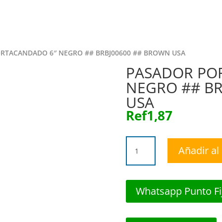
Inicio
Tiend
Inicio
Tiend
RTACANDADO 6″ NEGRO ## BRBJ00600 ## BROWN USA
PASADOR PO
NEGRO ## BR
USA
Ref
1,87
PASADOR
Añadir al 
PORTACANDADO
6"
NEGRO
##
Whatsapp Punto Fi
BRBJ00600
##
BROWN