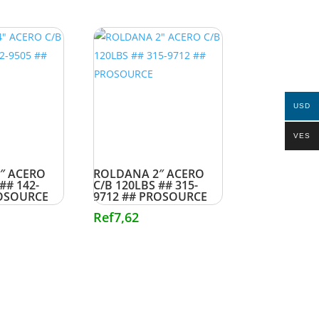
USD
VES
″ ACERO
ROLDANA 2″ ACERO
## 142-
C/B 120LBS ## 315-
ROSOURCE
9712 ## PROSOURCE
Ref
7,62