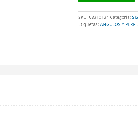
-
RAPIDFIX
SKU:
08310134
Categoría:
SI
cantidad
Etiquetas:
ÁNGULOS Y PERFI