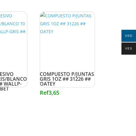
USD
VES
ESIVO
COMPUESTO P/JUNTAS
RIS/BLANCO
GRIS 1OZ ## 31226 ##
## WALLP-
OATEY
ABET
Ref
3,65