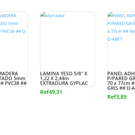
/MADERA
LAMINA YESO 5/8″ X
PANEL ADH
STADO 5mm
1,22 X 2,44m
P/PARED G
 ## PVC38 ##
EXTRADURA GYPLAC
70 x 77cm 
GRIS ## D-
Ref
49,31
Ref
3,89