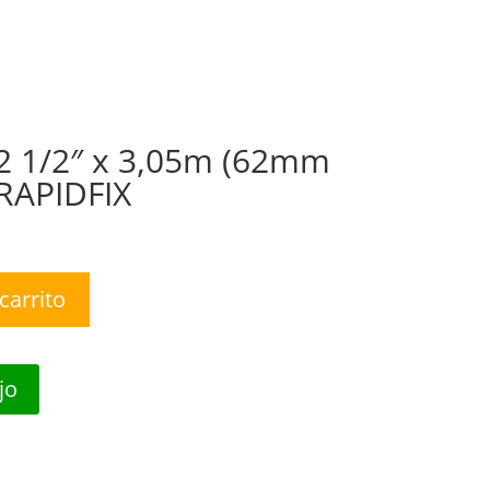
nda
Nosotros
Contáctanos
0 Items
 2 1/2″ x 3,05m (62mm
RAPIDFIX
carrito
jo