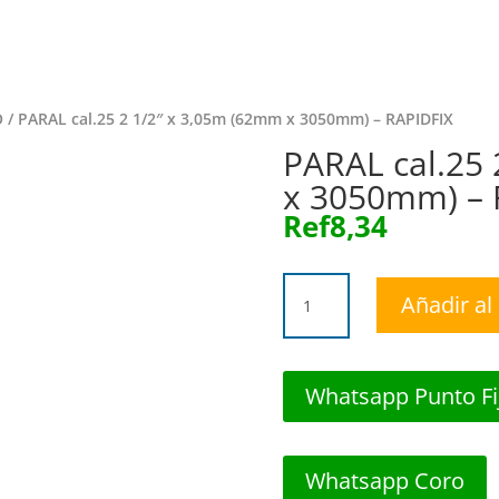
Inicio
Tie
O
/ PARAL cal.25 2 1/2″ x 3,05m (62mm x 3050mm) – RAPIDFIX
PARAL cal.25
x 3050mm) – 
Ref
8,34
PARAL
Añadir al 
cal.25
2
1/2"
x
Whatsapp Punto Fi
3,05m
(62mm
x
Whatsapp Coro
3050mm)