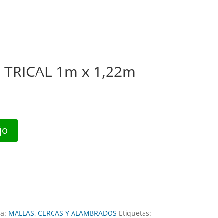
nda
Nosotros
Contáctanos
0 Items
nda
Nosotros
Contáctanos
0 Items
TRICAL 1m x 1,22m
jo
ía:
MALLAS, CERCAS Y ALAMBRADOS
Etiquetas: