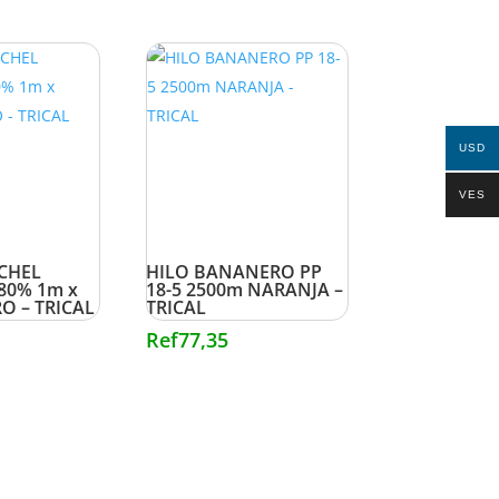
USD
VES
CHEL
HILO BANANERO PP
80% 1m x
18-5 2500m NARANJA –
O – TRICAL
TRICAL
Ref
77,35