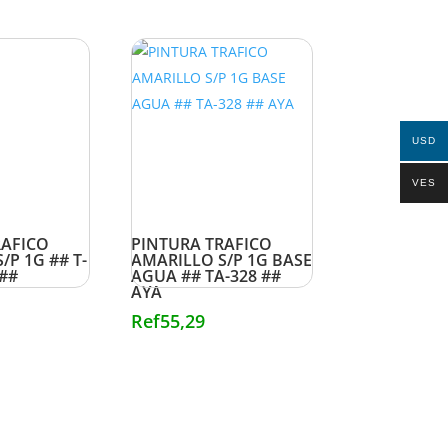
USD
VES
RAFICO
PINTURA TRAFICO
/P 1G ## T-
AMARILLO S/P 1G BASE
 ##
AGUA ## TA-328 ##
AYA
Ref
55,29