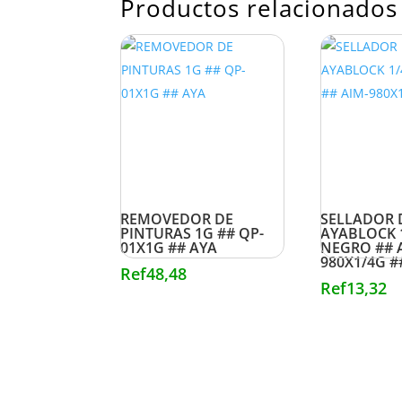
Productos relacionados
REMOVEDOR DE
SELLADOR 
PINTURAS 1G ## QP-
AYABLOCK 
01X1G ## AYA
NEGRO ## 
980X1/4G #
Ref
48,48
Ref
13,32