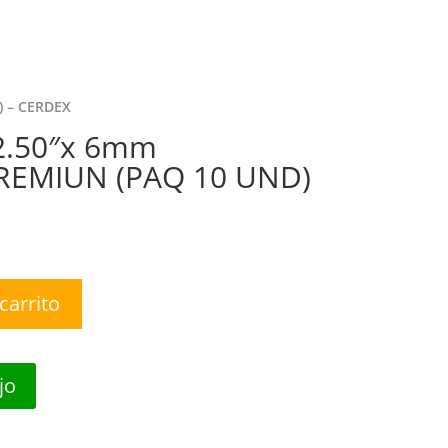
nda
Nosotros
Contáctanos
0 Items
) – CERDEX
2.50″x 6mm
REMIUN (PAQ 10 UND)
carrito
jo