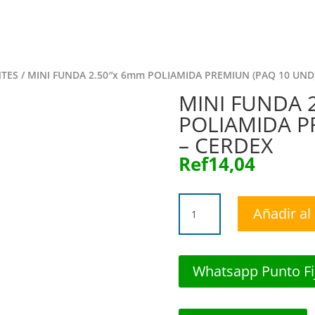
Inicio
Tie
NTES
/ MINI FUNDA 2.50″x 6mm POLIAMIDA PREMIUN (PAQ 10 UND
MINI FUNDA 
POLIAMIDA P
– CERDEX
Ref
14,04
MINI
Añadir al 
FUNDA
2.50"x
6mm
POLIAMIDA
Whatsapp Punto Fi
PREMIUN
(PAQ
10