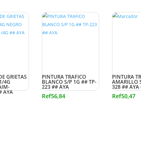
DE GRIETAS
PINTURA TRAFICO
PINTURA T
1/4G
BLANCO S/P 1G ## TP-
AMARILLO S
AIM-
223 ## AYA
328 ## AYA
# AYA
Ref
56,84
Ref
50,47