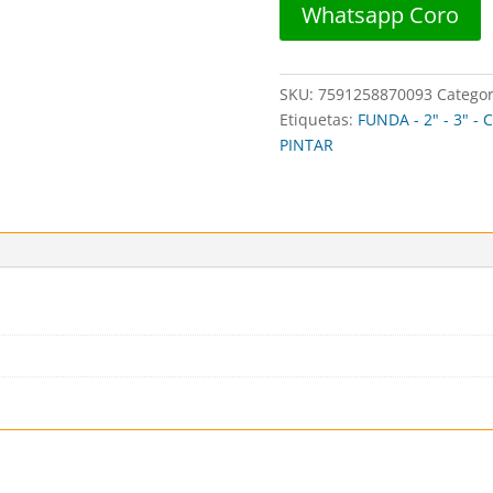
Whatsapp Coro
UND)
-
CERDEX
SKU:
7591258870093
Categor
cantidad
Etiquetas:
FUNDA - 2" - 3" -
PINTAR