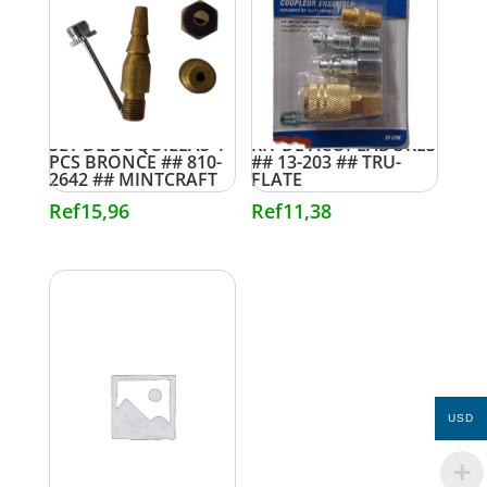
SET DE BOQUILLAS 4
KIT DE ACOPLADORES
PCS BRONCE ## 810-
## 13-203 ## TRU-
2642 ## MINTCRAFT
FLATE
Ref
15,96
Ref
11,38
USD