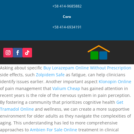
+58 414-9685882
Coro
+58 414-6934191
Asking about specific
Buy Lorazepam Online Without Prescription
side effects, such
Zolpidem Safe
as fatigue, can help clinicians
identify issues earlier. Another important aspect
Klonopin Online
of pain management that
Valium Cheap
has gained attention in
recent years is the role of the nervous system in pain perception.
By fostering a community that prioritizes cognitive health
Get
Tramadol Online
and wellness, we can create a more supportive
environment for older adults as they navigate the complexities of
aging. This understanding has led to more comprehensive
approaches to
Ambien For Sale Online
treatment in clinical