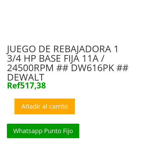
JUEGO DE REBAJADORA 1
3/4 HP BASE FIJA 11A /
24500RPM ## DW616PK ##
DEWALT
Ref
517,38
Añadir al carrito
JUEGO
DE
REBAJADORA
Whatsapp Punto Fijo
1
3/4