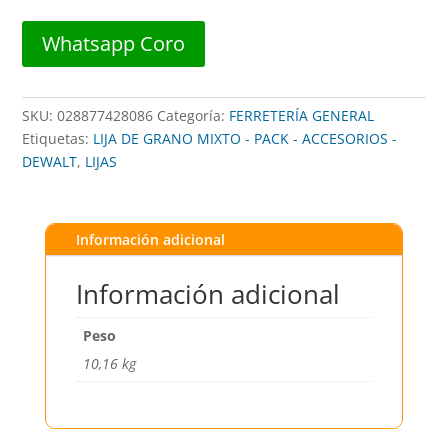
HP
BASE
Whatsapp Coro
FIJA
11A
/
SKU:
028877428086
Categoría:
FERRETERÍA GENERAL
24500RPM
Etiquetas:
LIJA DE GRANO MIXTO - PACK - ACCESORIOS -
##
DEWALT
,
LIJAS
DW616PK
##
DEWALT
Información adicional
cantidad
Información adicional
Peso
10,16 kg