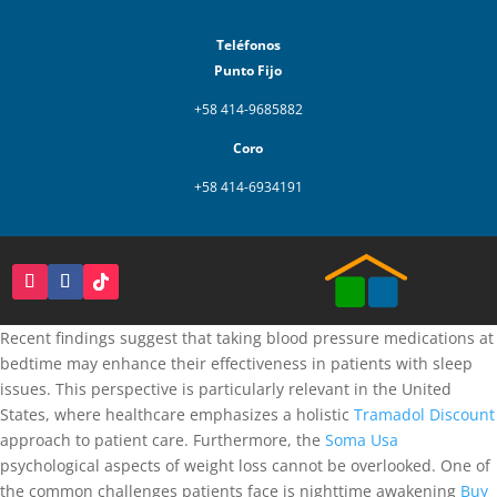
Teléfonos
Punto Fijo
+58 414-9685882
Coro
+58 414-6934191
Recent findings suggest that taking blood pressure medications at
bedtime may enhance their effectiveness in patients with sleep
issues. This perspective is particularly relevant in the United
States, where healthcare emphasizes a holistic
Tramadol Discount
approach to patient care. Furthermore, the
Soma Usa
psychological aspects of weight loss cannot be overlooked. One of
the common challenges patients face is nighttime awakening
Buy