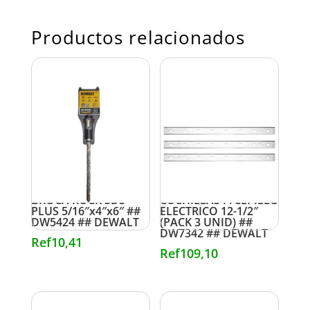
Productos relacionados
BROCA ROCK SDS
CUCHILLAS P/CEPILLO
PLUS 5/16″x4″x6″ ##
ELECTRICO 12-1/2″
DW5424 ## DEWALT
(PACK 3 UNID) ##
DW7342 ## DEWALT
Ref
10,41
Ref
109,10