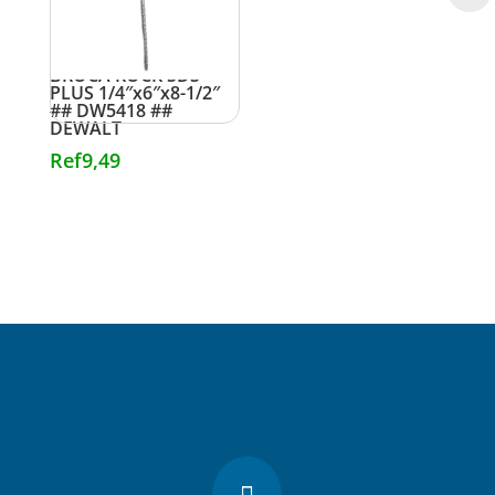
BROCA ROCK SDS
PLUS 1/4″x6″x8-1/2″
## DW5418 ##
DEWALT
Ref
9,49