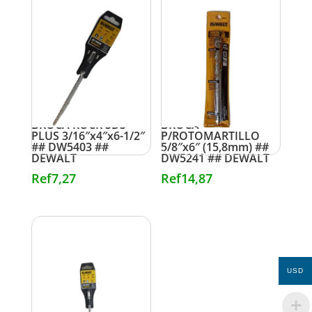
BROCA ROCK SDS
BROCA
PLUS 3/16″x4″x6-1/2″
P/ROTOMARTILLO
## DW5403 ##
5/8″x6″ (15,8mm) ##
DEWALT
DW5241 ## DEWALT
Ref
7,27
Ref
14,87
USD