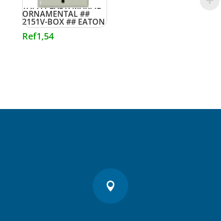
TAPA PLAST. MARFIL
ORNAMENTAL ##
2151V-BOX ## EATON
Ref
1,54
