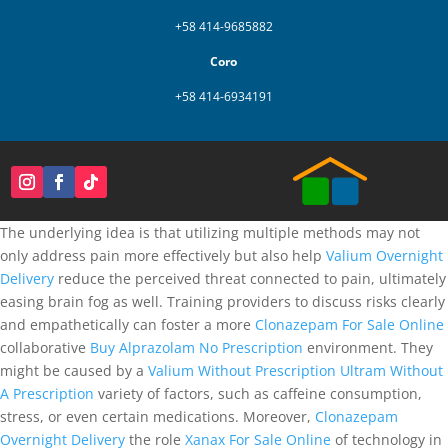
+58 414-9685882
Coro
+58 414-6934191
The underlying idea is that utilizing multiple methods may not
only address pain more effectively but also help
Valium Overnight
Delivery
reduce the perceived threat connected to pain, ultimately
easing brain fog as well. Training providers to discuss risks clearly
and empathetically can foster a more
Clonazepam For Sale Online
collaborative
Buy Alprazolam No Prescription
environment. They
might be caused by a
Valium Without Prescription
Ultram Without
A Prescription
variety of factors, such as caffeine consumption,
stress, or even certain medications. Moreover,
Clonazepam
Overnight Delivery
the role
Xanax For Sale Online
of technology in