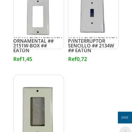
TAPA PLAST. BLANCA
TAPA PLAST. BLANCA
ORNAMENTAL ##
P/INTERRUPTOR
2151W-BOX ##
SENCILLO ## 2134W
EATON
## EATON
Ref
1,45
Ref
0,72
USD