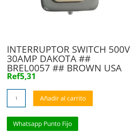
INTERRUPTOR SWITCH 500V
30AMP DAKOTA ##
BREL0057 ## BROWN USA
Ref
5,31
INTERRUPTOR
Añadir al carrito
SWITCH
500V
30AMP
DAKOTA
Whatsapp Punto Fijo
##
BREL0057