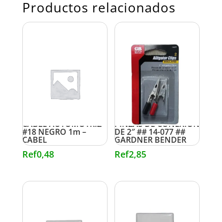
Productos relacionados
CABLE AUTOMOTRIZ
PINZAS DE CONEXIÓN
#18 NEGRO 1m –
DE 2″ ## 14-077 ##
CABEL
GARDNER BENDER
Ref
0,48
Ref
2,85