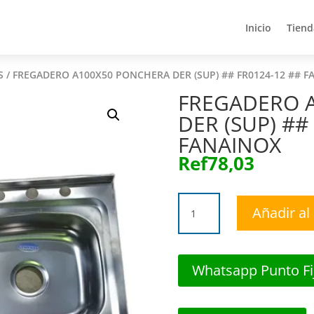
Inicio
Tiend
Inicio
Tiend
S
/ FREGADERO A100X50 PONCHERA DER (SUP) ## FR0124-12 ## 
FREGADERO 
DER (SUP) ##
FANAINOX
Ref
78,03
FREGADERO
Añadir al 
A100X50
PONCHERA
DER
(SUP)
Whatsapp Punto Fi
##
FR0124-
12