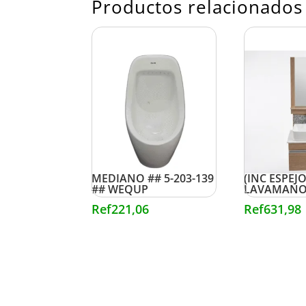
Productos relacionados
URINARIO BLANCO
MUEBLE P
MEDIANO ## 5-203-139
(INC ESPEJO
## WEQUP
LAVAMANO
Ref
221,06
Ref
631,98