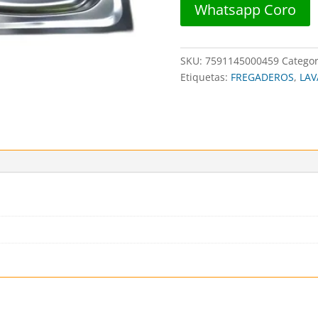
Whatsapp Coro
##
FANAINOX
cantidad
SKU:
7591145000459
Categor
Etiquetas:
FREGADEROS
,
LAV