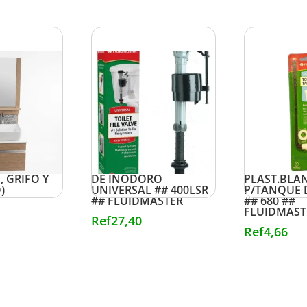
ARA BAÑO
VALVULA DE LLENADO
PALANCA
, GRIFO Y
DE INODORO
PLAST.BLA
)
UNIVERSAL ## 400LSR
P/TANQUE 
## FLUIDMASTER
## 680 ##
FLUIDMAST
Ref
27,40
Ref
4,66