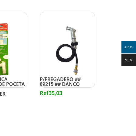
USD
VES
ROCIADOR CROMADO
NCA
P/FREGADERO ##
DE POCETA
89215 ## DANCO
Ref
35,03
ER