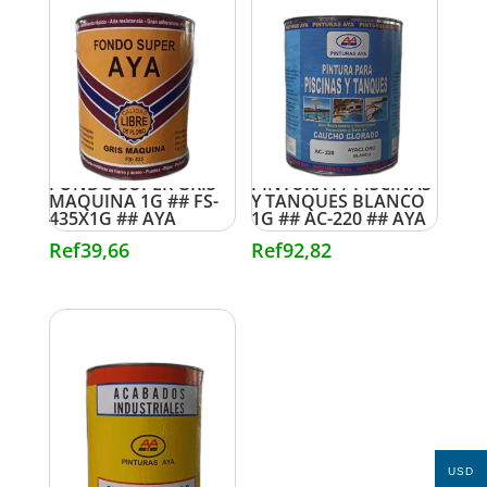
FONDO SUPER GRIS
PINTURA P/ PISCINAS
MAQUINA 1G ## FS-
Y TANQUES BLANCO
435X1G ## AYA
1G ## AC-220 ## AYA
Ref
39,66
Ref
92,82
USD