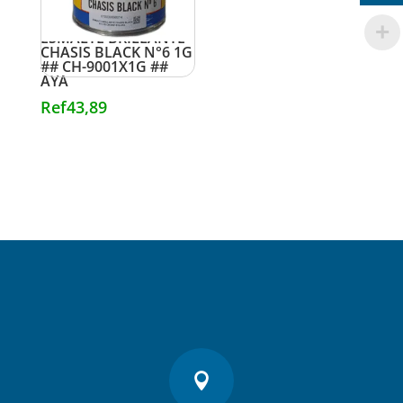
ESMALTE BRILLANTE
CHASIS BLACK N°6 1G
## CH-9001X1G ##
AYA
Ref
43,89
