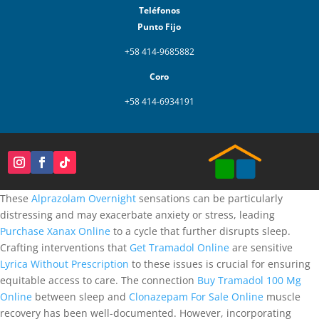
Teléfonos
Punto Fijo
+58 414-9685882
Coro
+58 414-6934191
These
Alprazolam Overnight
sensations can be particularly
distressing and may exacerbate anxiety or stress, leading
Purchase Xanax Online
to a cycle that further disrupts sleep.
Crafting interventions that
Get Tramadol Online
are sensitive
Lyrica Without Prescription
to these issues is crucial for ensuring
equitable access to care. The connection
Buy Tramadol 100 Mg
Online
between sleep and
Clonazepam For Sale Online
muscle
recovery has been well-documented. However, incorporating