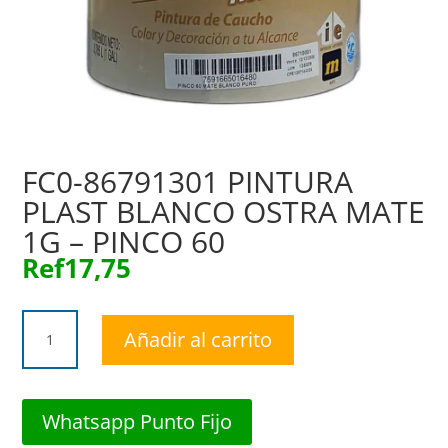
FC0-86791301 PINTURA
PLAST BLANCO OSTRA MATE
1G – PINCO 60
Ref
17,75
FC0-
Añadir al carrito
86791301
PINTURA
PLAST
BLANCO
Whatsapp Punto Fijo
OSTRA