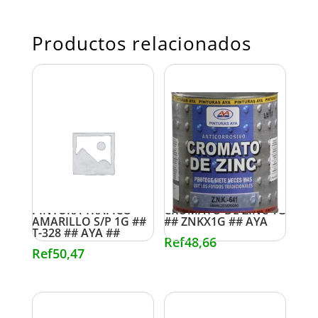
Productos relacionados
PINTURA TRAFICO
CROMATO DE ZINC 1G
AMARILLO S/P 1G ##
## ZNKX1G ## AYA
T-328 ## AYA ##
Ref
48,66
Ref
50,47