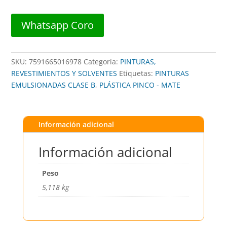
MATE
1G
Whatsapp Coro
-
PINCO
60
SKU:
7591665016978
Categoría:
PINTURAS,
cantidad
REVESTIMIENTOS Y SOLVENTES
Etiquetas:
PINTURAS
EMULSIONADAS CLASE B
,
PLÁSTICA PINCO - MATE
Información adicional
Información adicional
Peso
5,118 kg