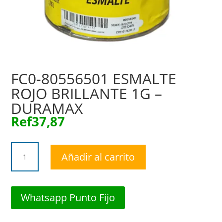
FC0-80556501 ESMALTE
ROJO BRILLANTE 1G –
DURAMAX
Ref
37,87
FC0-
Añadir al carrito
80556501
ESMALTE
ROJO
BRILLANTE
Whatsapp Punto Fijo
1G
-