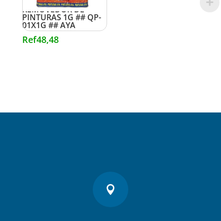
REMOVEDOR DE
PINTURAS 1G ## QP-
01X1G ## AYA
Ref
48,48
