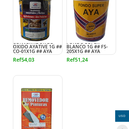
CONVERTIDOR DE
FONDO SUPER
OXIDO AYATIVE 1G ##
BLANCO 1G ## FS-
CO-01X1G ## AYA
205X1G ## AYA
Ref
54,03
Ref
51,24
USD