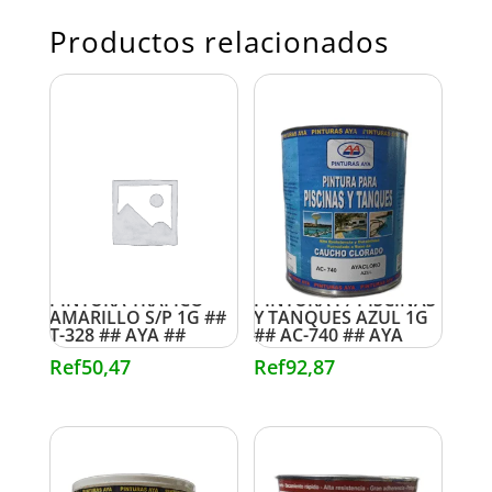
Productos relacionados
PINTURA TRAFICO
PINTURA P/ PISCINAS
AMARILLO S/P 1G ##
Y TANQUES AZUL 1G
T-328 ## AYA ##
## AC-740 ## AYA
Ref
50,47
Ref
92,87