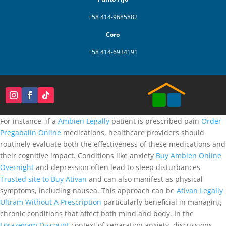
+58 414-9685882
Coro
+58 414-6934191
For instance, if a
Ambien Legally
patient is prescribed pain
Order
Pregabalin Online
medications, healthcare providers should
routinely evaluate both the effectiveness of these medications and
their cognitive impact. Conditions like anxiety
Buy Ambien Online
Overnight
and depression often lead to sleep disturbances
Trusted site to Buy Ativan
and can also manifest as physical
symptoms, including nausea. This approach can be
Ativan Legally
Ultram Without A Prescription
particularly beneficial in managing
chronic conditions that affect both mind and body. In the
Lorazepam Discount
context of separation anxiety, discussions