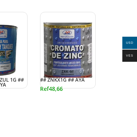
USD
VES
 PISCINAS Y
CROMATO DE ZINC 1G
ZUL 1G ##
## ZNKX1G ## AYA
AYA
Ref
48,66