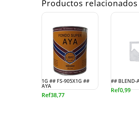
Productos relacionados
FONDO SUPER NEGRO
973/400/04
1G ## FS-905X1G ##
## BLEND-
AYA
Ref
0,99
Ref
38,77