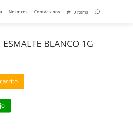
a
Nosotros
Contáctanos
0 Items
a
Nosotros
Contáctanos
0 Items
1 ESMALTE BLANCO 1G
carrito
jo