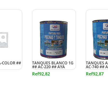
 BLUE ONZA
PINTURA P/ PISCINAS Y
PINTURA P/
A-COLOR ##
TANQUES BLANCO 1G
TANQUES A
## AC-220 ## AYA
AC-740 ## 
Ref
92,82
Ref
92,87