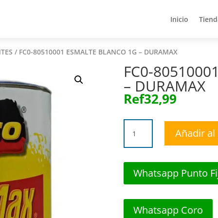
Inicio
Tiend
Inicio
Tiend
NTES
/ FC0-80510001 ESMALTE BLANCO 1G – DURAMAX
FC0-8051000
– DURAMAX
Ref
32,99
FC0-
Añadir al 
80510001
ESMALTE
BLANCO
1G
Whatsapp Punto Fi
-
DURAMAX
cantidad
Whatsapp Coro