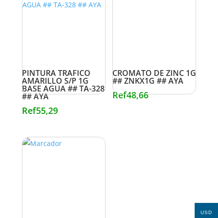
PINTURA TRAFICO
CROMATO DE ZINC 1G
AMARILLO S/P 1G
## ZNKX1G ## AYA
BASE AGUA ## TA-328
Ref
48,66
## AYA
Ref
55,29
USD