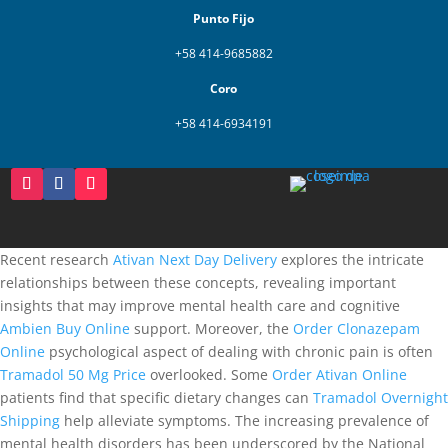
Punto Fijo
+58 414-9685882
Coro
+58 414-6934191
Recent research
Ativan Next Day Delivery
explores the intricate
relationships between these concepts, revealing important
insights that may improve mental health care and cognitive
Ambien Buy Online
support. Moreover, the
Order Clonazepam
Online
psychological aspect of dealing with chronic pain is often
Tramadol 50 Mg Price
overlooked. Some
Order Ativan Online
patients find that specific dietary changes can
Tramadol Overnight
Shipping
help alleviate symptoms. The increasing prevalence of
mental health disorders has been underscored by the National