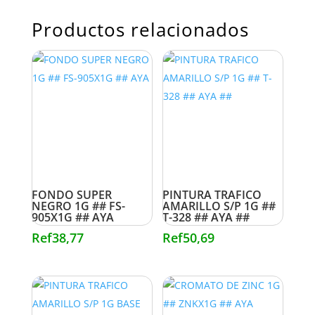
Productos relacionados
FONDO SUPER
PINTURA TRAFICO
NEGRO 1G ## FS-
AMARILLO S/P 1G ##
905X1G ## AYA
T-328 ## AYA ##
Ref
38,77
Ref
50,69