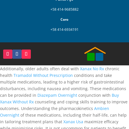
+58 414-9685882
Coro
+58 414-6934191
Additionally, older adults often deal with
Xanax No Rx
chronic
health
Tramadol Without Prescription
conditions and take
multiple medications, leading to a higher risk of gastrointestinal
disturbances, including nausea and vomiting. These medications
can be provided in
Diazepam Overnight
conjunction with
Buy
Xanax Without Rx
counseling and coping skills training to improve
outcomes. Understanding the pharmacokinetics
Ambien
Overnight
of these medications, including their half-life, can help
in tailoring treatment plans that
Xanax Usa
maximize efficacy
while minimizing risks. It is not uncommon for patients to benefit