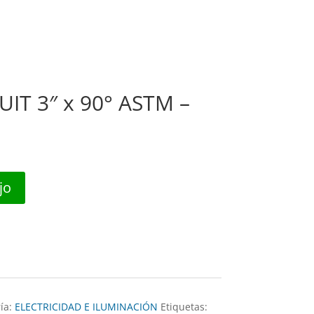
nda
Nosotros
Contáctanos
0 Items
T 3″ x 90° ASTM –
jo
ía:
ELECTRICIDAD E ILUMINACIÓN
Etiquetas: