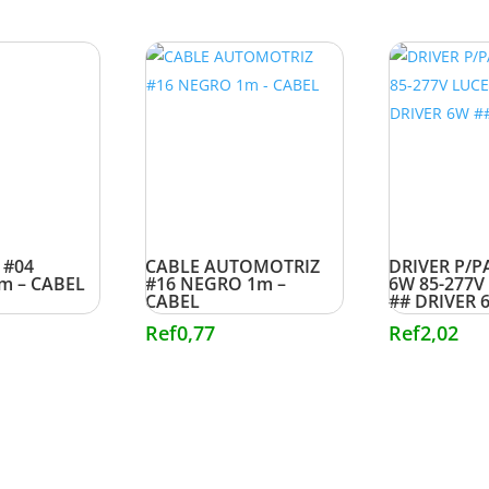
 #04
CABLE AUTOMOTRIZ
DRIVER P/P
m – CABEL
#16 NEGRO 1m –
6W 85-277V
CABEL
## DRIVER 
Ref
0,77
Ref
2,02