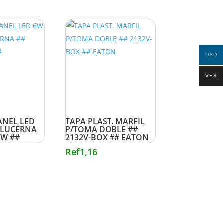
USD
VES
ANEL LED
TAPA PLAST. MARFIL
 LUCERNA
P/TOMA DOBLE ##
6W ##
2132V-BOX ## EATON
Ref
1,16