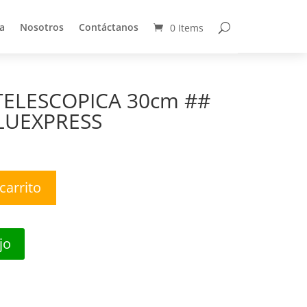
a
Nosotros
Contáctanos
0 Items
a
Nosotros
Contáctanos
0 Items
ELESCOPICA 30cm ##
LUEXPRESS
carrito
jo