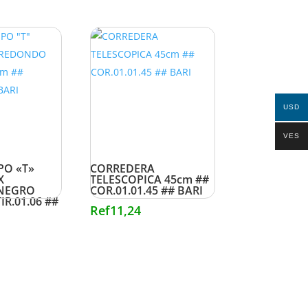
USD
VES
PO «T»
CORREDERA
X
TELESCOPICA 45cm ##
NEGRO
COR.01.01.45 ## BARI
IR.01.06 ##
Ref
11,24