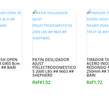
USH OPEN
PATIN DESLIZADOR
TIRADOR TI
R GRIS 8cm
AJUST
ACERO INO
2 ## BARI
P/ELECTRODOMESTICO
REDONDO 
S 2000 LBS ## 9603 ##
250mm ## T
SHEPHERD
BARI
Ref
41,52
Ref
1,72