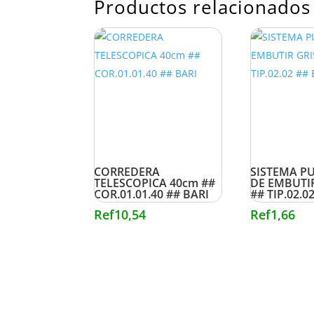
Productos relacionados
CORREDERA
SISTEMA P
TELESCOPICA 40cm ##
DE EMBUTI
COR.01.01.40 ## BARI
## TIP.02.0
Ref
10,54
Ref
1,66