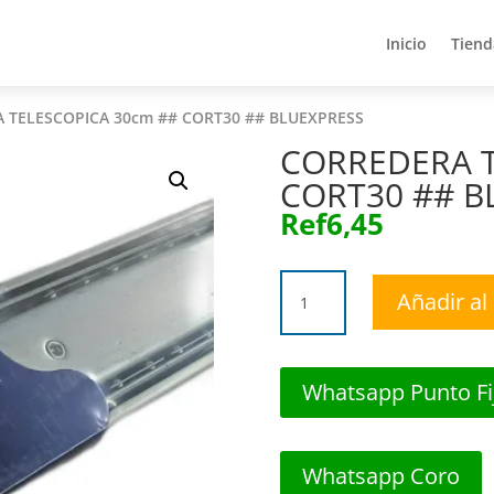
Inicio
Tiend
Inicio
Tiend
 TELESCOPICA 30cm ## CORT30 ## BLUEXPRESS
CORREDERA T
CORT30 ## B
Ref
6,45
CORREDERA
Añadir al 
TELESCOPICA
30cm
##
CORT30
Whatsapp Punto Fi
##
BLUEXPRESS
cantidad
Whatsapp Coro