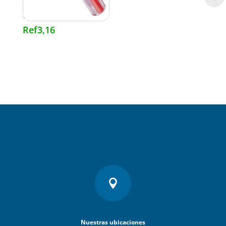
PLANO 1/8″ X 3″ ##
797-4488 ## VULCAN
Ref
3,16

Nuestras ubicaciones