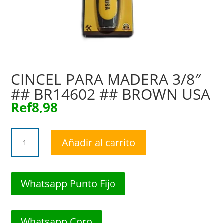
CINCEL PARA MADERA 3/8″
## BR14602 ## BROWN USA
Ref
8,98
CINCEL
Añadir al carrito
PARA
MADERA
3/8"
##
Whatsapp Punto Fijo
BR14602
##
BROWN
Whatsapp Coro