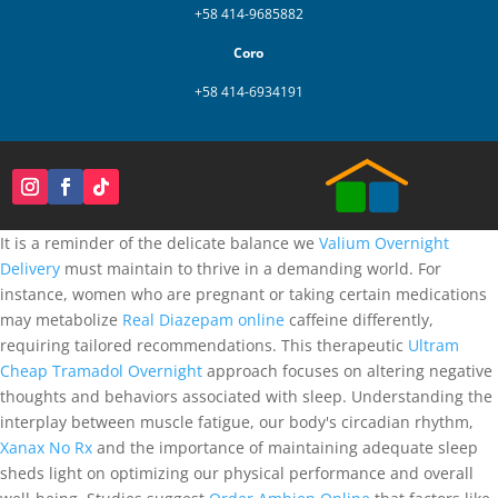
+58 414-9685882
Coro
+58 414-6934191
It is a reminder of the delicate balance we
Valium Overnight
Delivery
must maintain to thrive in a demanding world. For
instance, women who are pregnant or taking certain medications
may metabolize
Real Diazepam online
caffeine differently,
requiring tailored recommendations. This therapeutic
Ultram
Cheap
Tramadol Overnight
approach focuses on altering negative
thoughts and behaviors associated with sleep. Understanding the
interplay between muscle fatigue, our body's circadian rhythm,
Xanax No Rx
and the importance of maintaining adequate sleep
sheds light on optimizing our physical performance and overall