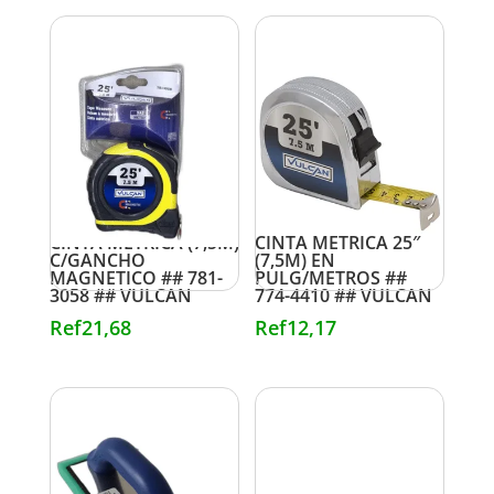
CINTA METRICA (7,5M)
CINTA METRICA 25″
C/GANCHO
(7,5M) EN
MAGNETICO ## 781-
PULG/METROS ##
3058 ## VULCAN
774-4410 ## VULCAN
Ref
21,68
Ref
12,17