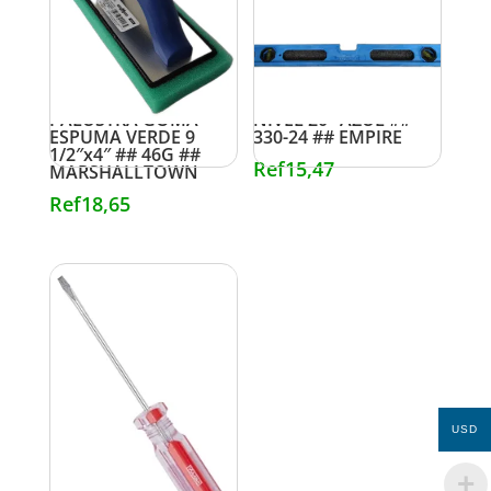
PALUSTRA GOMA
NIVEL 20″ AZUL ##
ESPUMA VERDE 9
330-24 ## EMPIRE
1/2″x4″ ## 46G ##
Ref
15,47
MARSHALLTOWN
Ref
18,65
USD
DESTORNILLADOR