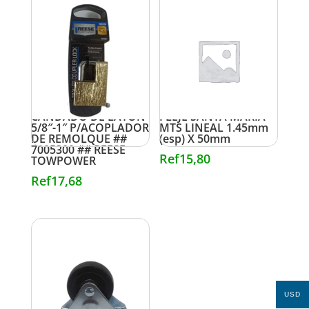
CANDADO DE LATON
FLEJE SANTA MARIA
5/8″-1″ P/ACOPLADOR
MTS LINEAL 1.45mm
DE REMOLQUE ##
(esp) X 50mm
7005300 ## REESE
Ref
15,80
TOWPOWER
Ref
17,68
USD