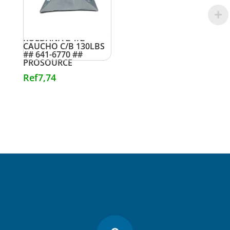
ROLDANA 2 1/2″
CAUCHO C/B 130LBS
## 641-6770 ##
PROSOURCE
Ref
7,74