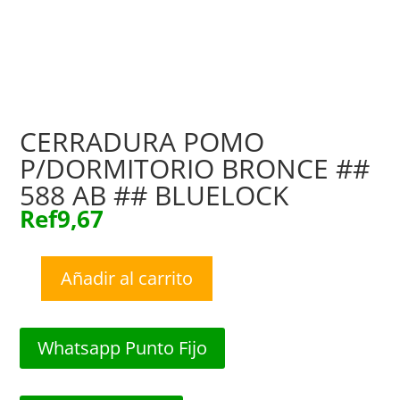
CERRADURA POMO
P/DORMITORIO BRONCE ##
588 AB ## BLUELOCK
Ref
9,67
Añadir al carrito
CERRADURA
POMO
P/DORMITORIO
Whatsapp Punto Fijo
BRONCE
##
588