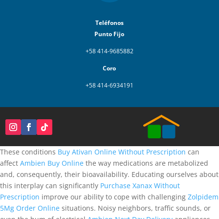
Teléfonos
Punto Fijo
+58 414-9685882
Coro
+58 414-6934191
These conditions
Buy Ativan Online Without Prescription
can
affect
Ambien Buy Online
the way medications are metabolized
and, consequently, their bioavailability. Educating ourselves about
this interplay can significantly
Purchase Xanax Without
Prescription
improve our ability to cope with challenging
Zolpidem
5Mg Order Online
situations. Noisy neighbors, traffic sounds, or