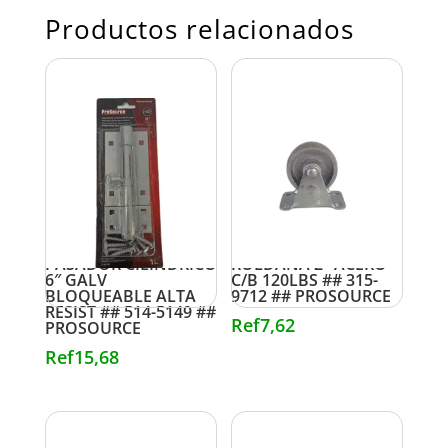
Productos relacionados
PASADOR CILINDRICO
ROLDANA 2″ ACERO
6″ GALV
C/B 120LBS ## 315-
BLOQUEABLE ALTA
9712 ## PROSOURCE
RESIST ## 514-5149 ##
Ref
7,62
PROSOURCE
Ref
15,68