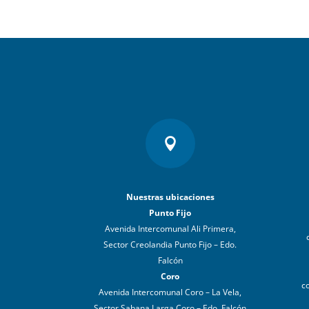

Nuestras ubicaciones
Punto Fijo
Avenida Intercomunal Ali Primera,
Sector Creolandia Punto Fijo – Edo.
Falcón
Coro
c
Avenida Intercomunal Coro – La Vela,
Sector Sabana Larga Coro – Edo. Falcón