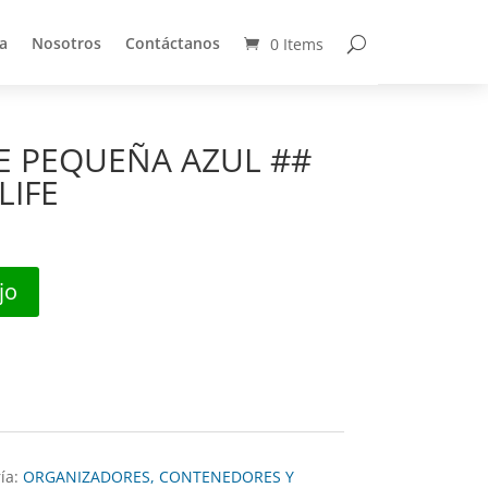
a
Nosotros
Contáctanos
0 Items
a
Nosotros
Contáctanos
0 Items
LE PEQUEÑA AZUL ##
LIFE
jo
ía:
ORGANIZADORES, CONTENEDORES Y