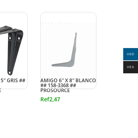
USD
VES
. PIE DE
GANCHO MET. PIE DE
5″ GRIS ##
AMIGO 6″ X 8″ BLANCO
## 158-3368 ##
E
PROSOURCE
Ref
2,47