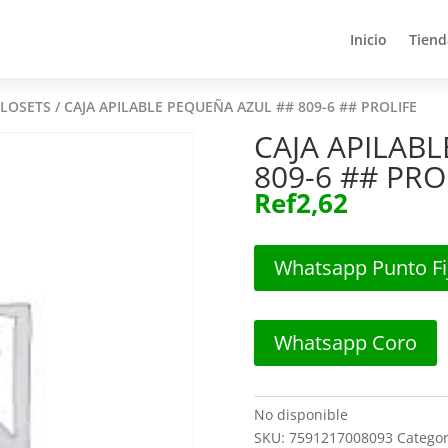
Inicio
Tiend
Inicio
Tiend
CLOSETS
/ CAJA APILABLE PEQUEÑA AZUL ## 809-6 ## PROLIFE
CAJA APILAB
809-6 ## PRO
Ref
2,62
Whatsapp Punto Fi
Whatsapp Coro
No disponible
SKU:
7591217008093
Categor