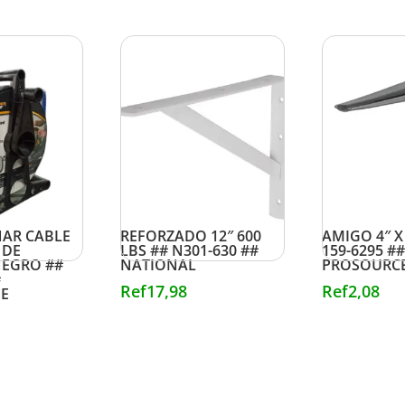
PIE DE AMIGO BLANCO
GANCHO MET
AR CABLE
REFORZADO 12″ 600
AMIGO 4″ X 
 DE
LBS ## N301-630 ##
159-6295 ##
NEGRO ##
NATIONAL
PROSOURC
#
Ref
17,98
Ref
2,08
E