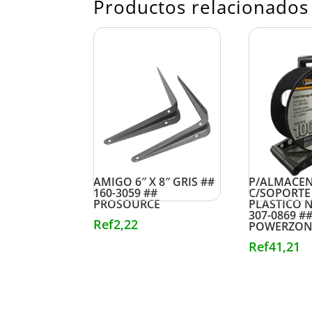
Productos relacionados
GANCHO MET. PIE DE
CARRETE
AMIGO 6″ X 8″ GRIS ##
P/ALMACEN
160-3059 ##
C/SOPORTE
PROSOURCE
PLASTICO 
307-0869 #
Ref
2,22
POWERZON
Ref
41,21