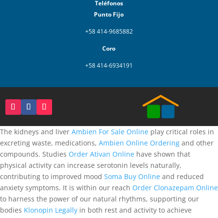
Teléfonos
Punto Fijo
+58 414-9685882
Coro
+58 414-6934191
The kidneys and liver
Ambien For Sale Online
play critical roles in
excreting waste, medications,
Ambien Online Ordering
and other
compounds. Studies
Order Ativan Online
have shown that
physical activity can increase serotonin levels naturally,
contributing to improved mood
Soma Buy Online
and reduced
anxiety symptoms. It is within our reach
Order Clonazepam Online
to harness the power of our natural rhythms, supporting our
bodies
Klonopin Legally
in both rest and activity to achieve