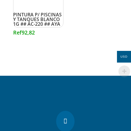
PINTURA P/ PISCINAS
Y TANQUES BLANCO
1G ## AC-220 ## AYA
Ref
92,82
USD
