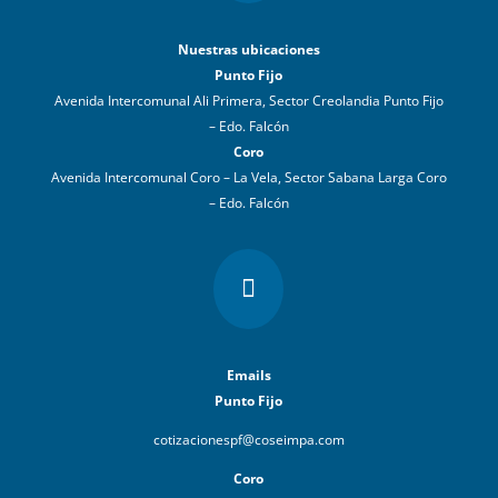
Nuestras ubicaciones
Punto Fijo
Avenida Intercomunal Ali Primera, Sector Creolandia Punto Fijo
– Edo. Falcón
Coro
Avenida Intercomunal Coro – La Vela, Sector Sabana Larga Coro
– Edo. Falcón

Emails
Punto Fijo
cotizacionespf@coseimpa.com
Coro