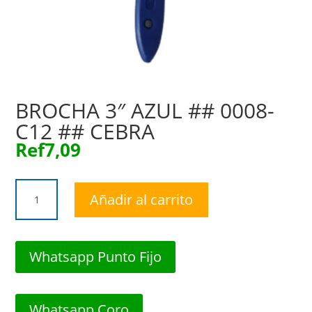
BROCHA 3″ AZUL ## 0008-
C12 ## CEBRA
Ref
7,09
BROCHA
Añadir al carrito
3"
AZUL
##
0008-
Whatsapp Punto Fijo
C12
##
CEBRA
Whatsapp Coro