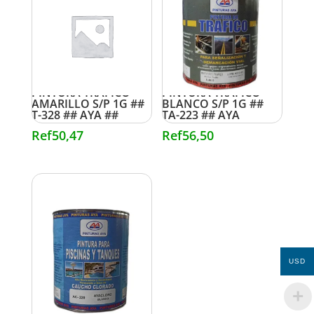
PINTURA TRAFICO
PINTURA TRAFICO
AMARILLO S/P 1G ##
BLANCO S/P 1G ##
T-328 ## AYA ##
TA-223 ## AYA
Ref
50,47
Ref
56,50
USD