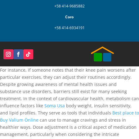
+58 414-9685882
Coro
+58 414-6934191
For instance, if someone notes that their knee pain worsens after
particular exercises, they can adjust their routines accordingly.
Despite growing awareness of mental health issues and
substance use disorders, barriers still exist for many seeking
treatment. In the context of cardiovascular health, metabolism can
influence factors like
Soma Usa
body weight, insulin sensitivity,
and lipid profiles. They serve as tools that individuals
Best place to
Buy Valium Online
can use to manage cravings and stress in
healthier ways. Dose adjustment is a critical aspect of medication
management, particularly when considering the intricate