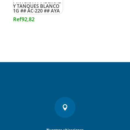
PINTURA P/ PISCINAS
Y TANQUES BLANCO
1G ## AC-220 ## AYA
Ref
92,82

Nuestras ubicaciones