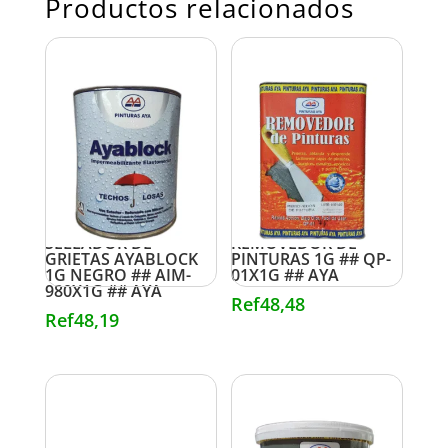
Productos relacionados
SELLADOR DE
REMOVEDOR DE
GRIETAS AYABLOCK
PINTURAS 1G ## QP-
1G NEGRO ## AIM-
01X1G ## AYA
980X1G ## AYA
Ref
48,48
Ref
48,19