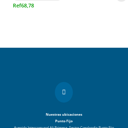
Ref
68,78

Nuestras ubicaciones
Punto Fijo
Avenida Intercomunal Ali Primera, Sector Creolandia Punto Fijo