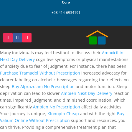
Coro
+58 414-6934191
Many individuals may feel hesitant to discuss their
Amoxicillin
Next Day Delivery
cognitive symptoms or physical manifestations
of anxiety due to fear of judgment. For instance, there has been
Purchase Tramadol Without Prescription
increased advocacy for
clearer labeling on alcoholic beverages regarding their effects on
sleep
Buy Alprazolam No Prescription
and motor function. Sleep
deprivation can lead to slower
Ambien Next Day Delivery
reaction
times, impaired judgment, and diminished coordination, which
can significantly
Ambien No Prescription
affect daily activities.
Your journey is unique,
Klonopin Cheap
and with the right
Buy
Valium Online Without Prescription
support and resources, you
can thrive. Providing a comprehensive treatment plan that