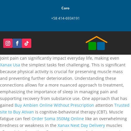
Coro
+58 414-6934191
Joint pain can significantly impact everyday life, making even
Xanax Usa
the simplest tasks feel challenging. This is significant
because physical activity is crucial for preserving muscle mass
and preventing further deterioration. Understanding these
connections allows for a more nuanced approach to treatment,
emphasizing the importance of sleep in managing pain and
supporting recovery from substance use. One approach that has
gained
Buy Ambien Online Without Prescription
attention
Trusted
site to Buy Ativan
is cognitive-behavioral therapy (CBT). Muscle
fatigue can feel
Order Soma 350Mg Online
like an overwhelming
tiredness or weakness in the
Xanax Next Day Delivery
muscles