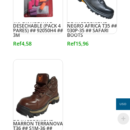
TAPON AUDITIVO
BOTA SEGURIDAD
DESECHABLE (PACK 4
NEGRO AFRICA T35 ##
PARES) ## 92050H4 ##
030P-35 ## SAFARI
3M
BOOTS
Ref
4,58
Ref
15,96
USD
BOTA SEGURIDAD
MARRON TERRANOVA
T36 ## S1M-36 ##