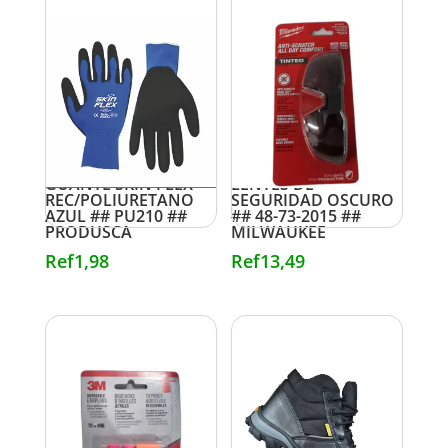
GUANTE SKIN FLEX
LENTES DE
REC/POLIURETANO
SEGURIDAD OSCURO
AZUL ## PU210 ##
## 48-73-2015 ##
PRODUSCA
MILWAUKEE
Ref
1,98
Ref
13,49