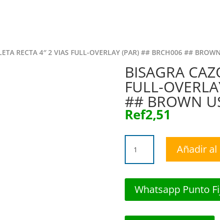
Inicio
Tie
LETA RECTA 4″ 2 VIAS FULL-OVERLAY (PAR) ## BRCH006 ## BROW
BISAGRA CAZO
FULL-OVERLA
## BROWN U
Ref
2,51
BISAGRA
Añadir al 
CAZOLETA
RECTA
4"
2
Whatsapp Punto Fi
VIAS
FULL-
OVERLAY