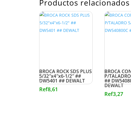
Productos relacionados
BROCA ROCK SDS PLUS
BROCA CO
5/32″x4″x6-1/2″ ##
P/TALADRO 
DW5401 ## DEWALT
## DW5408
DEWALT
Ref
8,61
Ref
3,27