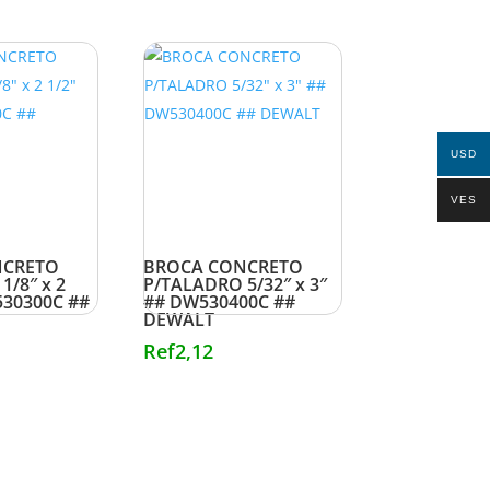
USD
VES
NCRETO
BROCA CONCRETO
1/8″ x 2
P/TALADRO 5/32″ x 3″
530300C ##
## DW530400C ##
DEWALT
Ref
2,12