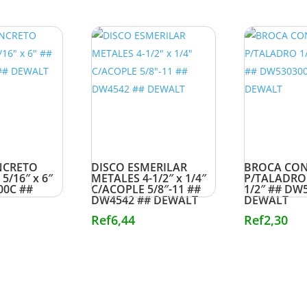
NCRETO
DISCO ESMERILAR
BROCA CO
5/16″ x 6″
METALES 4-1/2″ x 1/4″
P/TALADRO 
00C ##
C/ACOPLE 5/8″-11 ##
1/2″ ## DW
DW4542 ## DEWALT
DEWALT
Ref
6,44
Ref
2,30