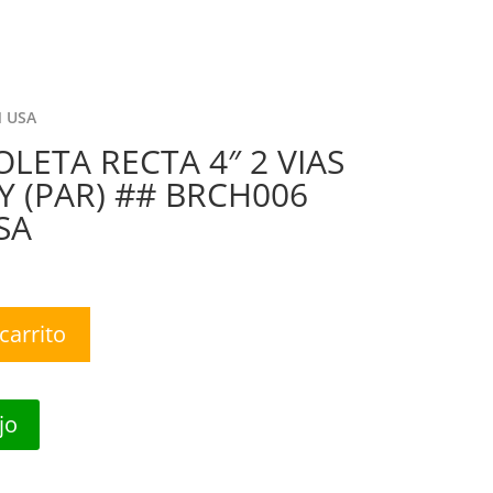
nda
Nosotros
Contáctanos
0 Items
N USA
LETA RECTA 4″ 2 VIAS
Y (PAR) ## BRCH006
SA
carrito
jo