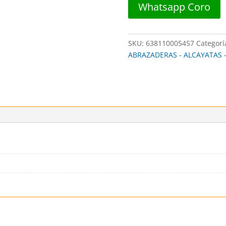
Whatsapp Coro
(PAR)
##
BRCH006
SKU:
638110005457
Categorí
##
ABRAZADERAS - ALCAYATAS 
BROWN
USA
cantidad