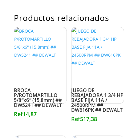
Productos relacionados
BROCA
JUEGO DE
P/ROTOMARTILLO
REBAJADORA 1 3/4 HP
5/8″x6″ (15,8mm) ##
BASE FIJA 11A /
DW5241 ## DEWALT
24500RPM ##
DW616PK ## DEWALT
Ref
14,87
Ref
517,38