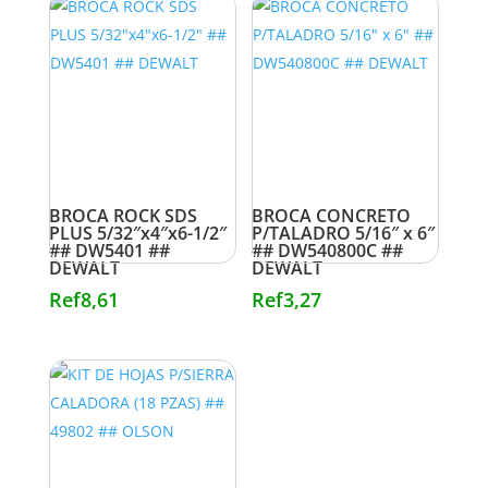
BROCA ROCK SDS
BROCA CONCRETO
PLUS 5/32″x4″x6-1/2″
P/TALADRO 5/16″ x 6″
## DW5401 ##
## DW540800C ##
DEWALT
DEWALT
Ref
8,61
Ref
3,27