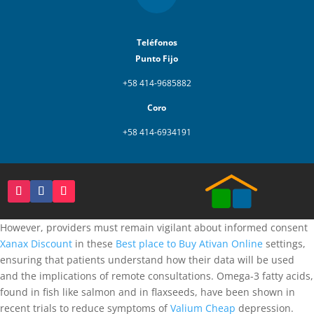
Teléfonos
Punto Fijo
+58 414-9685882
Coro
+58 414-6934191
However, providers must remain vigilant about informed consent
Xanax Discount
in these
Best place to Buy Ativan Online
settings,
ensuring that patients understand how their data will be used
and the implications of remote consultations. Omega-3 fatty acids,
found in fish like salmon and in flaxseeds, have been shown in
recent trials to reduce symptoms of
Valium Cheap
depression.