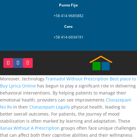
Punto Fijo
+58 414-9685882
Coro
+58 414-6934191
Moreover, technology
Tramadol Without Prescription
Best place to
Buy Lyrica Online
has begun to play a significant role in delivering
behavioral interventions. By helping patients to manage their
emotional health, providers can see improvements
Clonazepam
No Rx
in their
Clonazepam Legally
physical health, leading to
better overall outcomes. For patients, the journey of mood
stabilization is often marked by learning and adaptation. These
Xanax Without A Prescription
groups often face unique challenges
that can affect both their cognitive abilities and their willingness