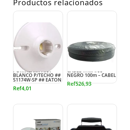
Productos relacionados
PORTALAMPARA
CABLE THW #06
BLANCO P/TECHO ##
NEGRO 100m – CABEL
S1174W-SP ## EATON
Ref
526,93
Ref
4,01