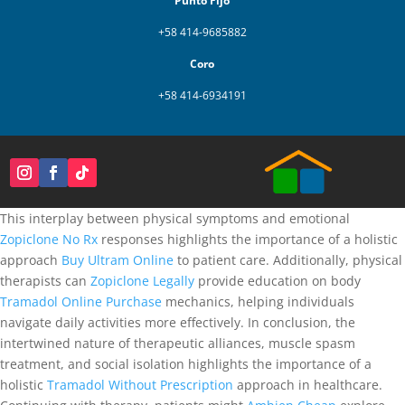
Punto Fijo
+58 414-9685882
Coro
+58 414-6934191
This interplay between physical symptoms and emotional
Zopiclone No Rx
responses highlights the importance of a holistic
approach
Buy Ultram Online
to patient care. Additionally, physical
therapists can
Zopiclone Legally
provide education on body
Tramadol Online Purchase
mechanics, helping individuals
navigate daily activities more effectively. In conclusion, the
intertwined nature of therapeutic alliances, muscle spasm
treatment, and social isolation highlights the importance of a
holistic
Tramadol Without Prescription
approach in healthcare.