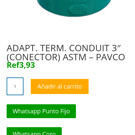
ADAPT. TERM. CONDUIT 3″
(CONECTOR) ASTM – PAVCO
Ref
3,93
ADAPT.
Añadir al carrito
TERM.
CONDUIT
3"
(CONECTOR)
Whatsapp Punto Fijo
ASTM
-
PAVCO
Whatsapp Coro