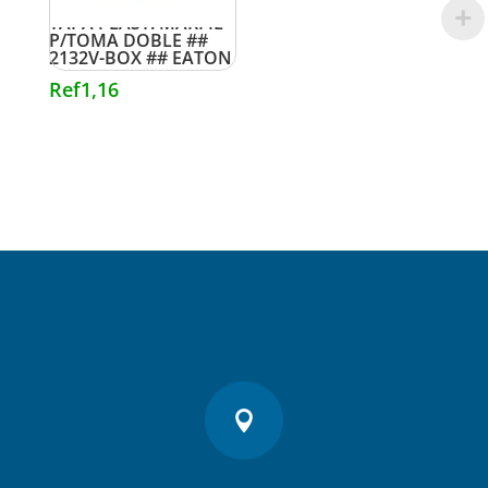
TAPA PLAST. MARFIL
P/TOMA DOBLE ##
2132V-BOX ## EATON
Ref
1,16
