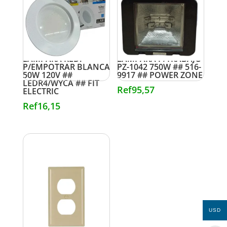
LAMPARA RED.
LAMPARA P/TRABAJO
P/EMPOTRAR BLANCA
PZ-1042 750W ## 516-
50W 120V ##
9917 ## POWER ZONE
LEDR4/WYCA ## FIT
Ref
95,57
ELECTRIC
Ref
16,15
USD