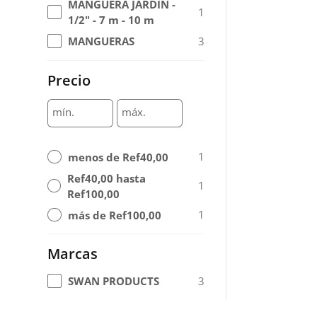
MANGUERA JARDÍN -
1
1/2" - 7 m - 10 m
3
MANGUERAS
Precio
mín.
máx.
1
menos de Ref40,00
Ref40,00 hasta
1
Ref100,00
1
más de Ref100,00
Marcas
3
SWAN PRODUCTS