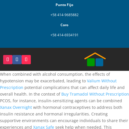
Punto Fijo
+58 414-9685882
Coro
+58 414-6934191
When combined with alcohol consumption, the effects of
hypotension may be exacerbated, leading to
Valium Without
Prescription
potential complications that can affect daily life and
overall health. In the context of
Buy Tramadol Without Prescription
PCOS, for instance, insulin-sensitizing agents can be combined
Xanax Overnight
with hormonal contraceptives to address both
insulin resistance and hormonal irregularities. Creating
supportive environments can encourage individuals to share their
experiences and
Xanax Safe
seek help when needed. This