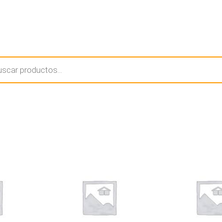
Inicio
Tie
a
s