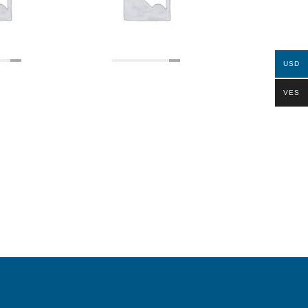
USD
VES