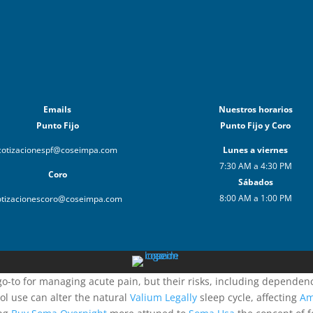
Emails
Nuestros horarios
Punto Fijo
Punto Fijo y Coro
cotizacionespf@coseimpa.com
Lunes a viernes
7:30 AM a 4:30 PM
Coro
Sábados
8:00 AM a 1:00 PM
otizacionescoro@coseimpa.com
go-to for managing acute pain, but their risks, including dependenc
ol use can alter the natural
Valium Legally
sleep cycle, affecting
Am