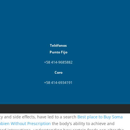
Teléfonos
Punto Fijo
+58 414-9685882
Coro
+58 414-6934191
y and side effects, have led to a search
Best place to Buy Soma
bien Without Prescription
the body's ability to achieve and