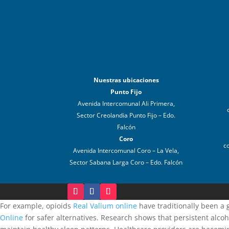
Nuestras ubicaciones
Punto Fijo
Avenida Intercomunal Ali Primera,
Sector Creolandia Punto Fijo – Edo.
Falcón
Coro
c
Avenida Intercomunal Coro – La Vela,
Sector Sabana Larga Coro – Edo. Falcón
For example, opioids
Real Valium online
have traditionally been a 
Online
for safer alternatives. Research shows that persistent alcoh