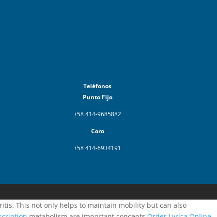
Teléfonos
Punto Fijo
+58 414-9685882
Coro
+58 414-6934191
itis. This not only helps to maintain mobility but can also
cription
metabolism are important concepts
Order Lyrica Online