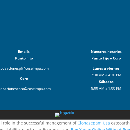
Emails
Nuestros horarios
Punto Fijo
Punto Fijo y Coro
cotizacionespf@coseimpa.com
Lunes a viernes
7:30 AM a 4:30 PM
Coro
Sábados
8:00 AM a 1:00 PM
otizacionescoro@coseimpa.com
al role in the successful management of
Clonazepam Usa
osteoarthr
oavailability, electrocardiograms, and
Buy Xanax Online Without Pres