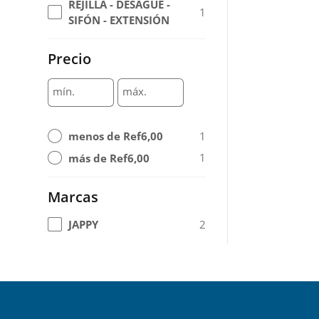
REJILLA - DESAGUE -
1
SIFÓN - EXTENSIÓN
Precio
mín.
máx.
1
menos de Ref6,00
1
más de Ref6,00
Marcas
2
JAPPY