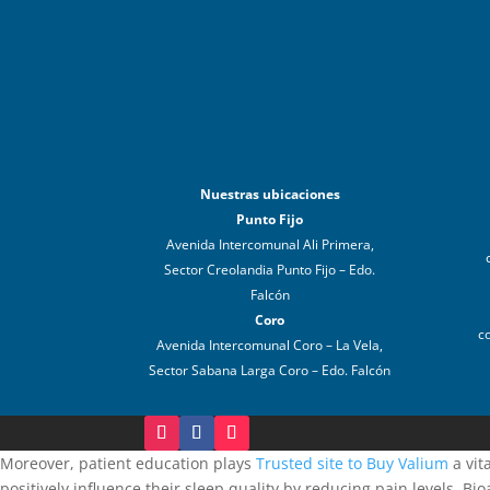
Nuestras ubicaciones
Punto Fijo
Avenida Intercomunal Ali Primera,
Sector Creolandia Punto Fijo – Edo.
Falcón
Coro
c
Avenida Intercomunal Coro – La Vela,
Sector Sabana Larga Coro – Edo. Falcón
Moreover, patient education plays
Trusted site to Buy Valium
a vit
positively influence their sleep quality by reducing pain levels. Bi