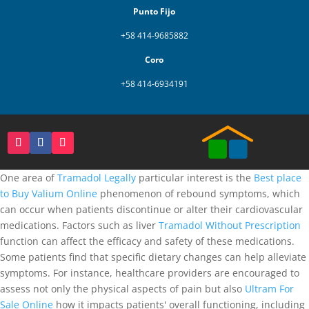
Punto Fijo
+58 414-9685882
Coro
+58 414-6934191
One area of
Tramadol Legally
particular interest is the
Best place
to Buy Valium Online
phenomenon of rebound symptoms, which
can occur when patients discontinue or alter their cardiovascular
medications. Factors such as liver
Tramadol Without Prescription
function can affect the efficacy and safety of these medications.
Some patients find that specific dietary changes can help alleviate
symptoms. For instance, healthcare providers are encouraged to
assess not only the physical aspects of pain but also
Ultram For
Sale Online
how it impacts patients' overall functioning, including