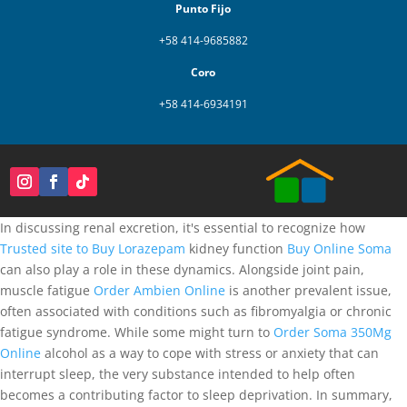
Punto Fijo
+58 414-9685882
Coro
+58 414-6934191
In discussing renal excretion, it's essential to recognize how
Trusted site to Buy Lorazepam
kidney function
Buy Online Soma
can also play a role in these dynamics. Alongside joint pain,
muscle fatigue
Order Ambien Online
is another prevalent issue,
often associated with conditions such as fibromyalgia or chronic
fatigue syndrome. While some might turn to
Order Soma 350Mg
Online
alcohol as a way to cope with stress or anxiety that can
interrupt sleep, the very substance intended to help often
becomes a contributing factor to sleep deprivation. In summary,