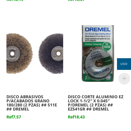
USD
DISCO ABRASIVOS
DISCO CORTE ALUMINIO EZ
P/ACABADOS GRANO
LOCK 1-1/2″ X 0.045″
180/280 (2 PZAS) ## 511E
P/DREMEL (2 PZAS) ##
## DREMEL
EZ541GR ## DREMEL
Ref
7,57
Ref
18,43